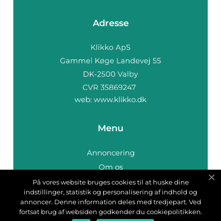
Adresse
web:
www.klikko.dk
Menu
Annoncering
Om os
Cookies
På vores website bruges cookies til at huske dine
indstillinger, statistik og personalisering af indhold og
Kontakt os
annoncer. Denne information deles med tredjepart. Ved
Sitemap
fortsat brug af websiden godkender du cookiepolitikken.