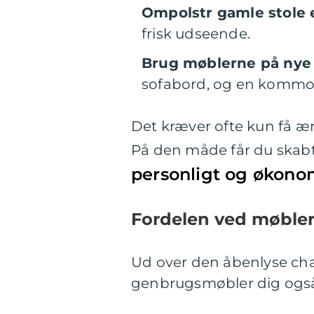
Ompolstr gamle stole e
frisk udseende.
Brug møblerne på nye
sofabord, og en kommode
Det kræver ofte kun få æn
På den måde får du skab
personligt og økonom
Fordelen ved møbler
Ud over den åbenlyse cha
genbrugsmøbler dig også