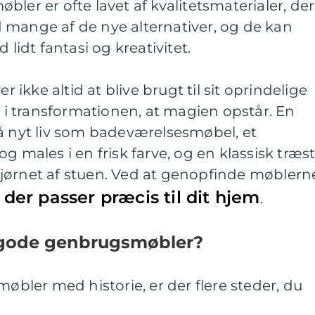
ler er ofte lavet af kvalitetsmaterialer, der
 mange af de nye alternativer, og de kan
 lidt fantasi og kreativitet.
kke altid at blive brugt til sit oprindelige
e i transformationen, at magien opstår. En
nyt liv som badeværelsesmøbel, et
g males i en frisk farve, og en klassisk træst
i hjørnet af stuen. Ved at genopfinde møblern
 der passer præcis til dit hjem
.
 gode genbrugsmøbler?
møbler med historie, er der flere steder, du