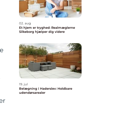
02. aug
Et hjem er tryghed: Realmæglerne
Silkeborg hjælper dig videre
le
e
19. jul
Belægning i Haderslev: Holdbare
udendørsarealer
er