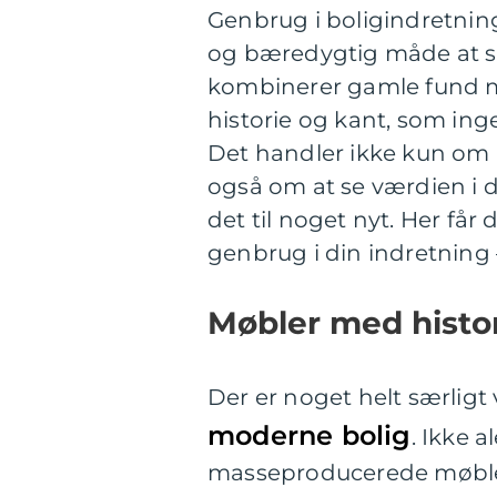
Genbrug i boligindretning
og bæredygtig måde at sk
kombinerer gamle fund me
historie og kant, som i
Det handler ikke kun om 
også om at se værdien i de
det til noget nyt. Her får
genbrug i din indretning –
Møbler med histor
Der er noget helt særligt
moderne bolig
. Ikke 
masseproducerede møbler