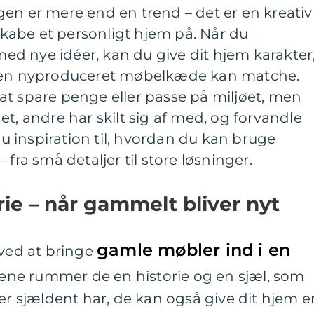
en er mere end en trend – det er en kreativ
abe et personligt hjem på. Når du
d nye idéer, kan du give dit hjem karakter
ngen nyproduceret møbelkæde kan matche.
at spare penge eller passe på miljøet, men
t, andre har skilt sig af med, og forvandle
 du inspiration til, hvordan du kan bruge
 fra små detaljer til store løsninger.
ie – når gammelt bliver nyt
gamle møbler ind i en
 ved at bringe
alene rummer de en historie og en sjæl, som
 sjældent har, de kan også give dit hjem e