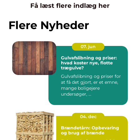
Få læst flere indlæg her
Flere Nyheder
07. jun
Gulvafslibning og priser:
hvad koster nye, flotte
trægulve?
Gulvafslibning og priser for
at få det gjort, er et emne,
mange boligejere
undersøger, ...
04. dec
Brændetårn: Opbevaring
og brug af brænde