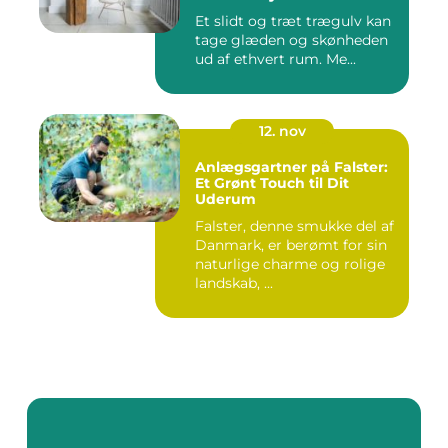
Et slidt og træt trægulv kan
tage glæden og skønheden
ud af ethvert rum. Me...
12. nov
Anlægsgartner på Falster:
Et Grønt Touch til Dit
Uderum
Falster, denne smukke del af
Danmark, er berømt for sin
naturlige charme og rolige
landskab, ...