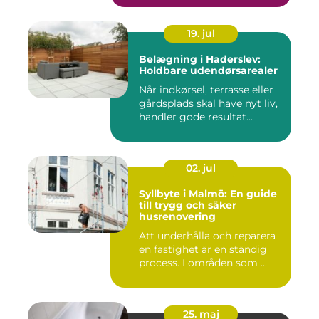
19. jul
Belægning i Haderslev:
Holdbare udendørsarealer
Når indkørsel, terrasse eller
gårdsplads skal have nyt liv,
handler gode resultat...
02. jul
Syllbyte i Malmö: En guide
till trygg och säker
husrenovering
Att underhålla och reparera
en fastighet är en ständig
process. I områden som ...
25. maj