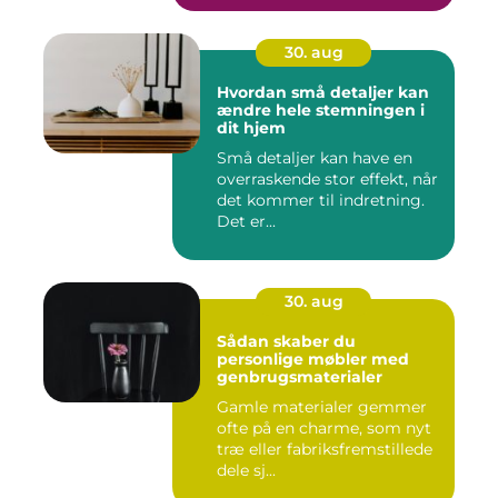
30. aug
Hvordan små detaljer kan
ændre hele stemningen i
dit hjem
Små detaljer kan have en
overraskende stor effekt, når
det kommer til indretning.
Det er...
30. aug
Sådan skaber du
personlige møbler med
genbrugsmaterialer
Gamle materialer gemmer
ofte på en charme, som nyt
træ eller fabriksfremstillede
dele sj...