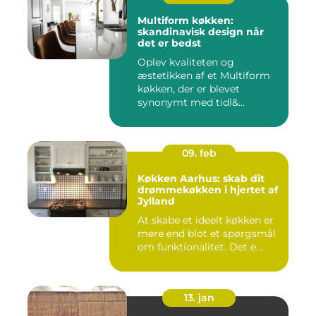
Multiform køkken:
skandinavisk design når
det er bedst
Oplev kvaliteten og
æstetikken af et Multiform
køkken, der er blevet
synonymt med tidl&...
09. feb
Køkken Aarhus: skab dit
drømmekøkken i hjertet af
Jylland
At skabe et ideelt køkken er
mere end blot et spørgsmål
om funktionalitet. Det e...
13. jan