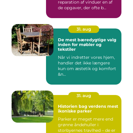
reparation af vinduer en af
de opgaver, der ofte b...
31. aug
De mest bæredygtige valg
inden for møbler og
tekstiler
Når vi indretter vores hjem,
handler det ikke længere
kun om æstetik og komfort
&n...
31. aug
Historien bag verdens mest
ikoniske parker
Parker er meget mere end
grønne åndehuller i
storbyernes travlhed – de er