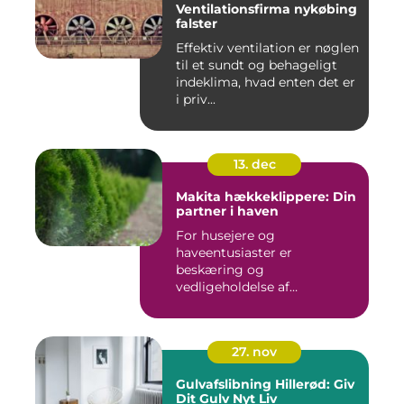
Ventilationsfirma nykøbing
falster
Effektiv ventilation er nøglen
til et sundt og behageligt
indeklima, hvad enten det er
i priv...
13. dec
Makita hækkeklippere: Din
partner i haven
For husejere og
haveentusiaster er
beskæring og
vedligeholdelse af
hækplanter en tilbage...
27. nov
Gulvafslibning Hillerød: Giv
Dit Gulv Nyt Liv