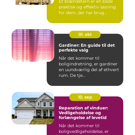
Et brændetårn er en både
praktisk og effektiv løsning
for dem, der har brug...
01. okt
Gardiner: En guide til det
perfekte valg
Når det kommer til
boligindretning, er gardiner
en uundværlig del af ethvert
rum. De tje...
10. sep
Reparation af vinduer:
Vedligeholdelse og
forlængelse af levetid
Når det kommer til
boligvedligeholdelse, er