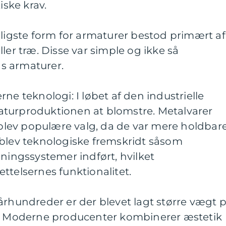
ske krav.
dligste form for armaturer bestod primært af
ler træ. Disse var simple og ikke så
s armaturer.
ne teknologi: I løbet af den industrielle
turproduktionen at blomstre. Metalvarer
lev populære valg, da de var mere holdbar
 blev teknologiske fremskridt såsom
lningssystemer indført, hvilket
ttelsernes funktionalitet.
århundreder er der blevet lagt større vægt 
l. Moderne producenter kombinerer æstetik