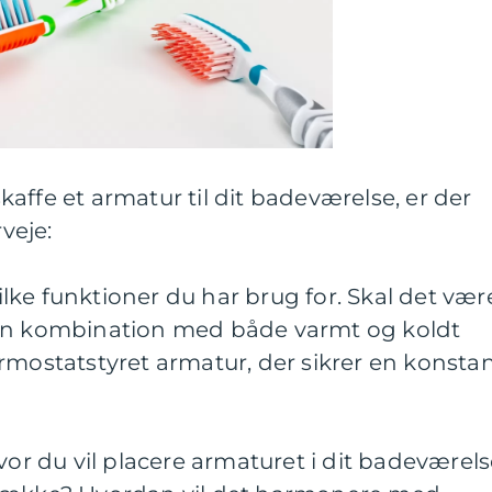
affe et armatur til dit badeværelse, er der
rveje:
hvilke funktioner du har brug for. Skal det vær
 en kombination med både varmt og koldt
rmostatstyret armatur, der sikrer en konsta
vor du vil placere armaturet i dit badeværels