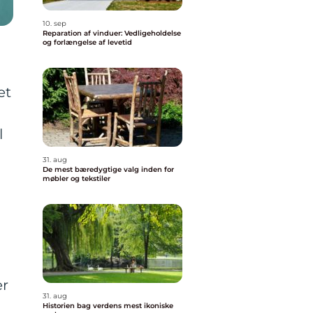
10. sep
Reparation af vinduer: Vedligeholdelse
og forlængelse af levetid
et
l
31. aug
De mest bæredygtige valg inden for
møbler og tekstiler
er
31. aug
Historien bag verdens mest ikoniske