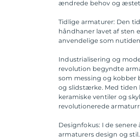
ændrede behov og æsteti
Tidlige armaturer: Den ti
håndhaner lavet af sten el
anvendelige som nutiden
Industrialisering og moder
revolution begyndte arma
som messing og kobber b
og slidstærke. Med tiden
keramiske ventiler og sky
revolutionerede armaturre
Designfokus: I de senere 
armaturers design og sti