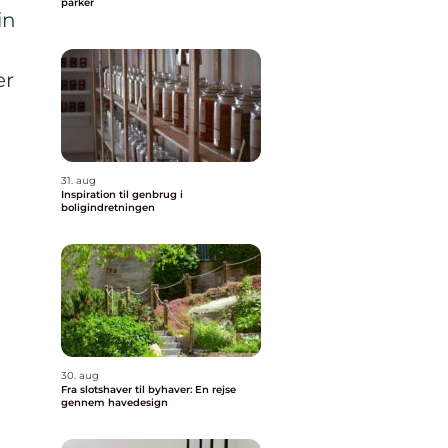
parker
in
er
31. aug
Inspiration til genbrug i
boligindretningen
30. aug
Fra slotshaver til byhaver: En rejse
gennem havedesign