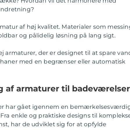
 dække? Hvordan vil det harmonere med
indretning?
 armatur af høj kvalitet. Materialer som messi
holdbar og pålidelig løsning på lang sigt.
 armaturer, der er designet til at spare van
dhaner med en begrænser eller automatisk
g af armaturer til badeværelser
ser har gået igennem en bemærkelsesværdi
Fra enkle og praktiske designs til kompleks
t, har de udviklet sig for at opfylde