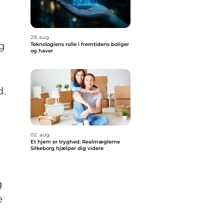
29. aug
ng
Teknologiens rolle i fremtidens boliger
og haver
d.
02. aug
Et hjem er tryghed: Realmæglerne
Silkeborg hjælper dig videre
g
e