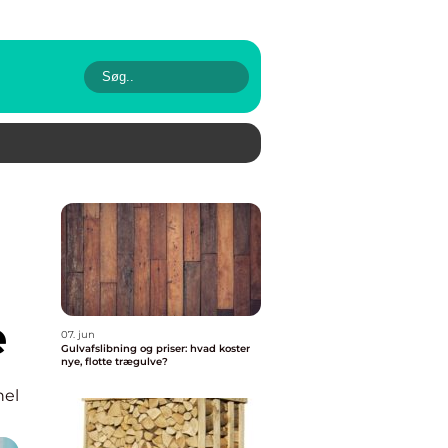
e
07. jun
Gulvafslibning og priser: hvad koster
nye, flotte trægulve?
nel