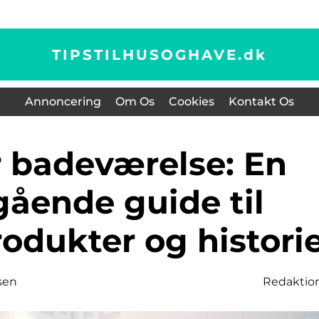
TIPSTILHUSOGHAVE.
dk
Annoncering
Om Os
Cookies
Kontakt Os
ående guide til
rodukter og histori
sen
Redaktio