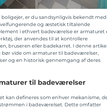
er boligejer, er du sandsynligvis bekendt med
 velfungerende og æstetisk tiltalende
element i ethvert badeværelse er armaturet 
rktøj, der anvendes til at kontrollere
, bruseren eller badekarret. I denne artike
du bør vide om armaturer til badeværelser,
elser og en historisk gennemgang af deres
rmaturer til badeværelser
set kan defineres som enhver mekanisme, d
strømmen i badeværelset. Dette omfatter