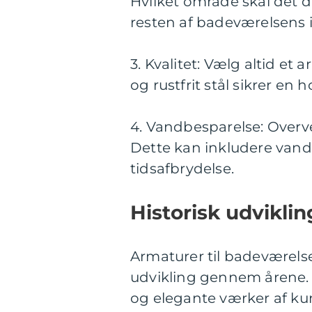
Hvilket område skal det
resten af badeværelsens 
3. Kvalitet: Vælg altid et
og rustfrit stål sikrer en 
4. Vandbesparelse: Overvej
Dette kan inkludere van
tidsafbrydelse.
Historisk udviklin
Armaturer til badeværel
udvikling gennem årene. 
og elegante værker af kuns