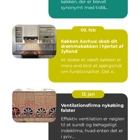
køkken, der er blevet
synonymt med tidl&...
09. feb
Køkken Aarhus: skab dit
drømmekøkken i hjertet af
Jylland
At skabe et ideelt køkken er
mere end blot et spørgsmål
om funktionalitet. Det e...
13. jan
Ventilationsfirma nykøbing
falster
Effektiv ventilation er nøglen
til et sundt og behageligt
indeklima, hvad enten det er
i priv...