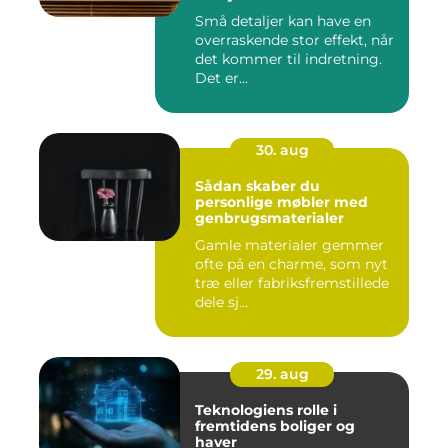
Små detaljer kan have en
overraskende stor effekt, når
det kommer til indretning.
Det er...
30. aug
Sådan skaber du
personlige møbler med
genbrugsmaterialer
Gamle materialer gemmer
ofte på en charme, som nyt
træ eller fabriksfremstillede
dele sj...
29. aug
Teknologiens rolle i
fremtidens boliger og
haver