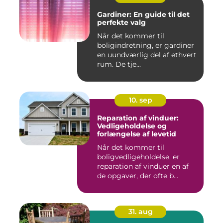
Gardiner: En guide til det
perfekte valg
Når det kommer til
boligindretning, er gardiner
en uundværlig del af ethvert
rum. De tje...
10. sep
Reparation af vinduer:
Vedligeholdelse og
forlængelse af levetid
Når det kommer til
boligvedligeholdelse, er
reparation af vinduer en af
de opgaver, der ofte b...
31. aug