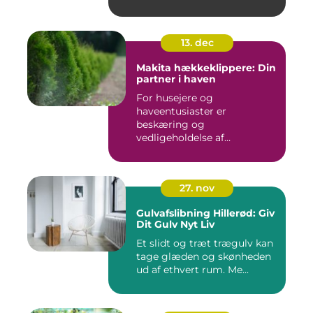
13. dec
Makita hækkeklippere: Din
partner i haven
For husejere og
haveentusiaster er
beskæring og
vedligeholdelse af
hækplanter en tilbage...
27. nov
Gulvafslibning Hillerød: Giv
Dit Gulv Nyt Liv
Et slidt og træt trægulv kan
tage glæden og skønheden
ud af ethvert rum. Me...