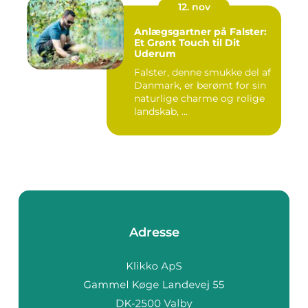
12. nov
Anlægsgartner på Falster:
Et Grønt Touch til Dit
Uderum
Falster, denne smukke del af
Danmark, er berømt for sin
naturlige charme og rolige
landskab, ...
Adresse