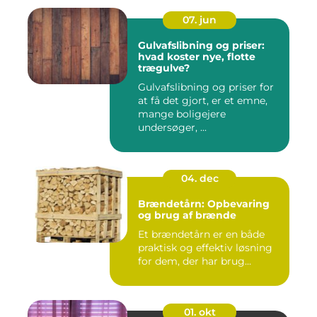
07. jun
Gulvafslibning og priser:
hvad koster nye, flotte
trægulve?
Gulvafslibning og priser for
at få det gjort, er et emne,
mange boligejere
undersøger, ...
04. dec
Brændetårn: Opbevaring
og brug af brænde
Et brændetårn er en både
praktisk og effektiv løsning
for dem, der har brug...
01. okt