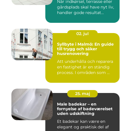
Når indkørsel, terrasse eller
gårdsplads skal have nyt liv,
handler gode resultat...
02. jul
Syllbyte i Malmö: En guide
till trygg och säker
husrenovering
Att underhålla och reparera
en fastighet är en ständig
process. I områden som ...
25. maj
Male badekar – en
fornyelse af badeværelset
uden udskiftning
Et badekar kan være en
elegant og praktisk del af