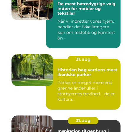
De mest bæredygtige valg
inden for møbler og
tekstiler
Når vi indretter vores hjem,
handler det ikke længere
kun om æstetik og komfort
&n...
31. aug
Historien bag verdens mest
ikoniske parker
Parker er meget mere end
grønne åndehuller i
storbyernes travlhed – de er
kultura...
31. aug
Inspiration til genbrug i