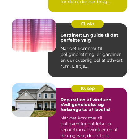
for dem, der har brug...
01. okt
Gardiner: En guide til det
perfekte valg
Når det kommer til
boligindretning, er gardiner
en uundværlig del af ethvert
rum. De tje...
10. sep
Reparation af vinduer:
Vedligeholdelse og
forlængelse af levetid
Når det kommer til
boligvedligeholdelse, er
reparation af vinduer en af
de opgaver, der ofte b...