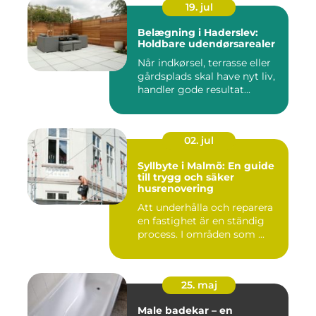
19. jul
Belægning i Haderslev:
Holdbare udendørsarealer
Når indkørsel, terrasse eller
gårdsplads skal have nyt liv,
handler gode resultat...
02. jul
Syllbyte i Malmö: En guide
till trygg och säker
husrenovering
Att underhålla och reparera
en fastighet är en ständig
process. I områden som ...
25. maj
Male badekar – en