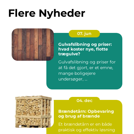
Flere Nyheder
07. jun
Gulvafslibning og priser:
hvad koster nye, flotte
trægulve?
Gulvafslibning og priser for
at få det gjort, er et emne,
mange boligejere
undersøger, ...
04. dec
Brændetårn: Opbevaring
og brug af brænde
Et brændetårn er en både
praktisk og effektiv løsning