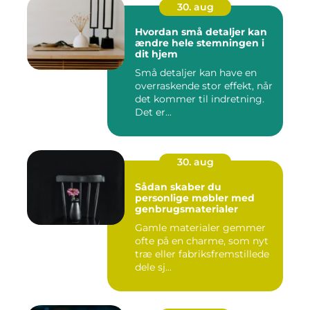
30. aug
Hvordan små detaljer kan
ændre hele stemningen i
dit hjem
Små detaljer kan have en
overraskende stor effekt, når
det kommer til indretning.
Det er...
30. aug
Sådan skaber du
personlige møbler med
genbrugsmaterialer
Gamle materialer gemmer
ofte på en charme, som nyt
træ eller fabriksfremstillede
dele sj...