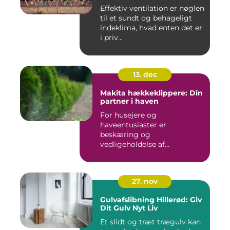
Effektiv ventilation er nøglen
til et sundt og behageligt
indeklima, hvad enten det er
i priv...
13. dec
Makita hækkeklippere: Din
partner i haven
For husejere og
haveentusiaster er
beskæring og
vedligeholdelse af
hækplanter en tilbage...
27. nov
Gulvafslibning Hillerød: Giv
Dit Gulv Nyt Liv
Et slidt og træt trægulv kan