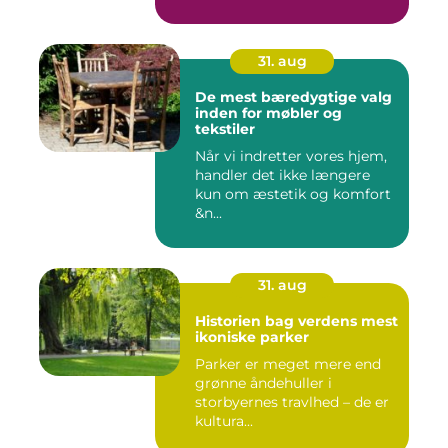
31. aug
De mest bæredygtige valg
inden for møbler og
tekstiler
Når vi indretter vores hjem,
handler det ikke længere
kun om æstetik og komfort
&n...
31. aug
Historien bag verdens mest
ikoniske parker
Parker er meget mere end
grønne åndehuller i
storbyernes travlhed – de er
kultura...