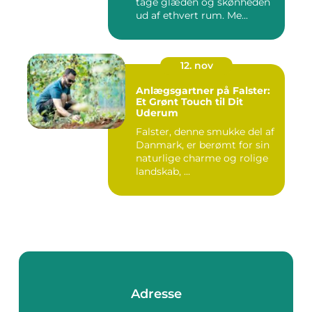
tage glæden og skønheden
ud af ethvert rum. Me...
12. nov
Anlægsgartner på Falster:
Et Grønt Touch til Dit
Uderum
Falster, denne smukke del af
Danmark, er berømt for sin
naturlige charme og rolige
landskab, ...
Adresse