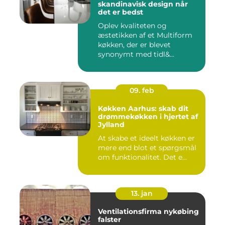
skandinavisk design når
det er bedst
Oplev kvaliteten og
æstetikken af et Multiform
køkken, der er blevet
synonymt med tidl&...
09. feb
Køkken Aarhus: skab dit
drømmekøkken i hjertet af
Jylland
At skabe et ideelt køkken er
mere end blot et spørgsmål
om funktionalitet. Det e...
13. jan
Ventilationsfirma nykøbing
falster