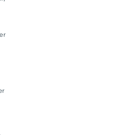
er
er