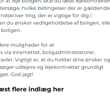
or at leje boligen, skal du læse lejekontrakte
rsøge, hvilke betingelser der er gældende
ndskriver ting, der er vigtige for dig i
 du ønsker vedligeholdelse af boligen, elle
boligen.
ere muligheder for at
 fx via internettet, boligadministratorer,
vler. Vigtigt er, at du holder dine ønsker o
rsøger udlejere og lejekontrakter grundigt
et. God jagt!
æst flere indlæg her