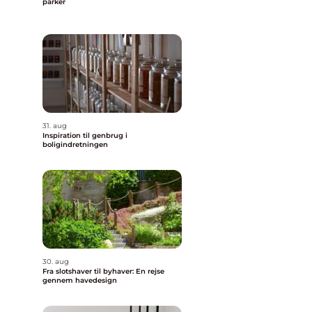
parker
31. aug
Inspiration til genbrug i
boligindretningen
30. aug
Fra slotshaver til byhaver: En rejse
gennem havedesign