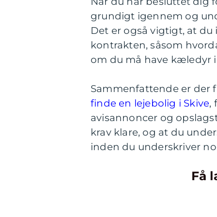
Når du har besluttet dig f
grundigt igennem og unde
Det er også vigtigt, at du i
kontrakten, såsom hvordan
om du må have kæledyr i 
Sammenfattende er der fl
finde en lejebolig i Skive
,
avisannoncer og opslagsta
krav klare, og at du unde
inden du underskriver nog
Få l