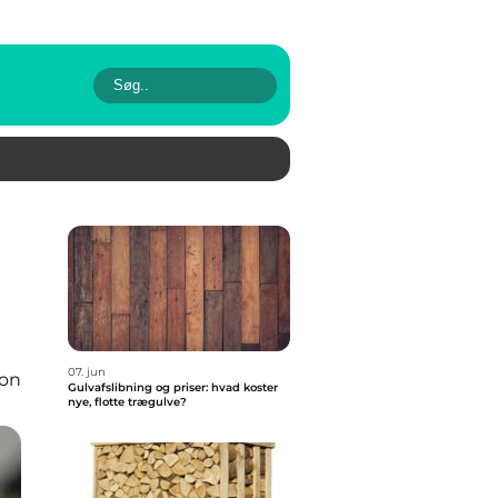
07. jun
ion
Gulvafslibning og priser: hvad koster
nye, flotte trægulve?