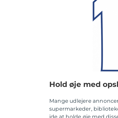
Hold øje med ops
Mange udlejere annoncerer
supermarkeder, biblioteke
ide at holde øje med diss