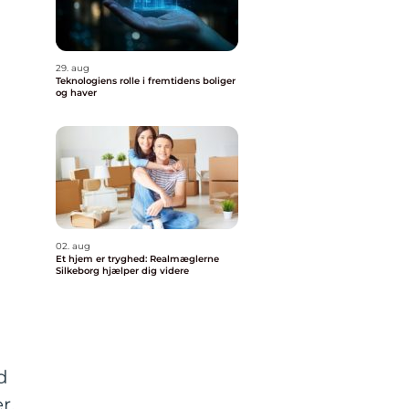
29. aug
Teknologiens rolle i fremtidens boliger
og haver
02. aug
Et hjem er tryghed: Realmæglerne
Silkeborg hjælper dig videre
d
r,