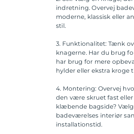
indretning. Overvej badev
moderne, klassisk eller 
stil.
3. Funktionalitet: Tænk 
knagerne. Har du brug for
har brug for mere opbev
hylder eller ekstra kroge ti
4. Montering: Overvej h
den være skruet fast elle
klæbende bagside? Vælg e
badeværelses interiør sa
installationstid.