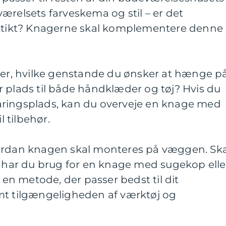
ærelsets farveskema og stil – er det
antikt? Knagerne skal komplementere denne
over, hvilke genstande du ønsker at hænge p
 plads til både håndklæder og tøj? Hvis du
aringsplads, kan du overveje en knage med
l tilbehør.
vordan knagen skal monteres på væggen. Ska
r har du brug for en knage med sugekop elle
n metode, der passer bedst til dit
mt tilgængeligheden af værktøj og