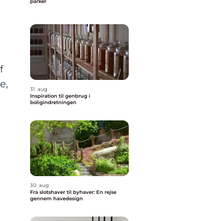
parker
f
e,
31. aug
Inspiration til genbrug i
boligindretningen
30. aug
Fra slotshaver til byhaver: En rejse
gennem havedesign