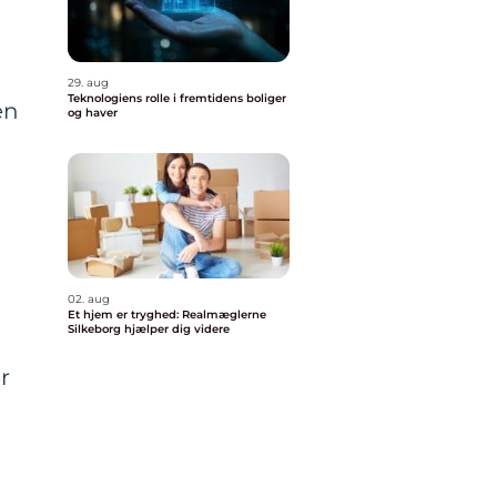
29. aug
Teknologiens rolle i fremtidens boliger
en
og haver
02. aug
Et hjem er tryghed: Realmæglerne
Silkeborg hjælper dig videre
r