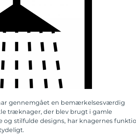
t har gennemgået en bemærkelsesværdig
kle træknager, der blev brugt i gamle
 og stilfulde designs, har knagernes funkti
ydeligt.