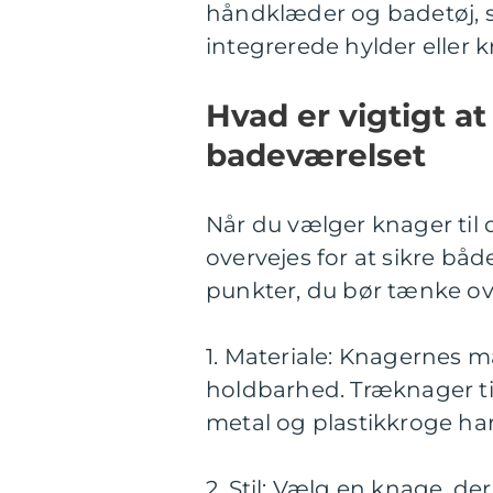
håndklæder og badetøj, 
integrerede hylder eller k
Hvad er vigtigt at
badeværelset
Når du vælger knager til d
overvejes for at sikre både
punkter, du bør tænke ov
1. Materiale: Knagernes 
holdbarhed. Træknager til
metal og plastikkroge ha
2. Stil: Vælg en knage, de