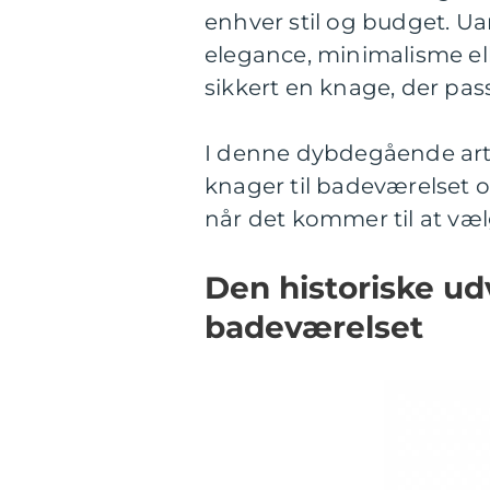
enhver stil og budget. Uan
elegance, minimalisme elle
sikkert en knage, der pass
I denne dybdegående artik
knager til badeværelset og
når det kommer til at væl
Den historiske udv
badeværelset