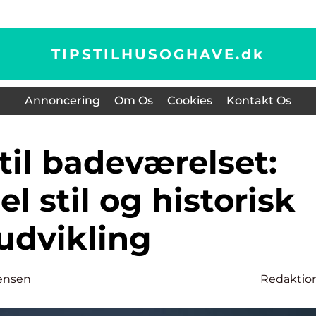
TIPSTILHUSOGHAVE.
dk
Annoncering
Om Os
Cookies
Kontakt Os
l stil og historisk
udvikling
ensen
Redaktio