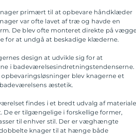
knager primært til at opbevare håndklæder
knager var ofte lavet af træ og havde en
orm. De blev ofte monteret direkte på vægg
de for at undgå at beskadige klæderne.
rnes design at udvikle sig for at
 i badeværelsesindretningstendenserne.
ke opbevaringsløsninger blev knagerne et
 badeværelsens æstetik.
relset findes i et bredt udvalg af materiale
 De er tilgængelige i forskellige former,
passer til enhver stil. Der er væghængte
, dobbelte knager til at hænge både