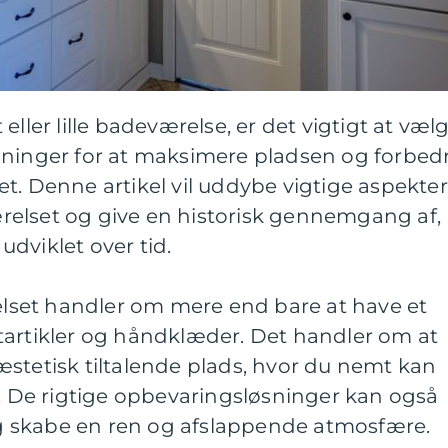
eller lille badeværelse, er det vigtigt at væl
sninger for at maksimere pladsen og forbed
t. Denne artikel vil uddybe vigtige aspekter
elset og give en historisk gennemgang af,
dviklet over tid.
set handler om mere end bare at have et
tartikler og håndklæder. Det handler om at
stetisk tiltalende plads, hvor du nemt kan
r. De rigtige opbevaringsløsninger kan også
 og skabe en ren og afslappende atmosfære.