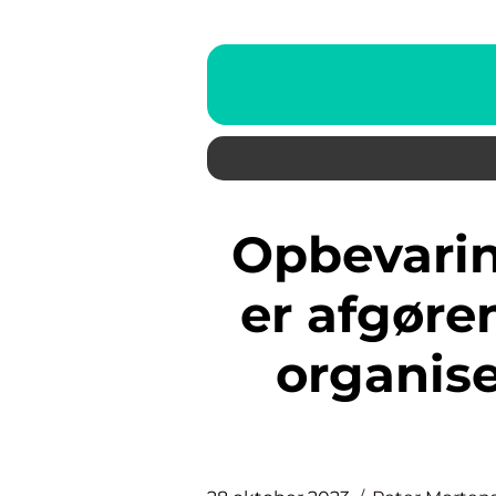
Opbevaring på badeværelset
er afgøre
organise