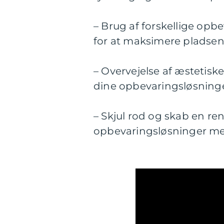
– Brug af forskellige opb
for at maksimere pladse
– Overvejelse af æstetiske
dine opbevaringsløsning
– Skjul rod og skab en r
opbevaringsløsninger med