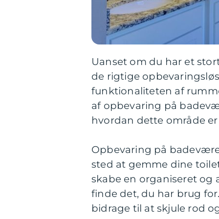
Uanset om du har et stort 
de rigtige opbevaringslø
funktionaliteten af rumme
af opbevaring på badevær
hvordan dette område er u
Opbevaring på badeværel
sted at gemme dine toile
skabe en organiseret og æ
finde det, du har brug fo
bidrage til at skjule rod