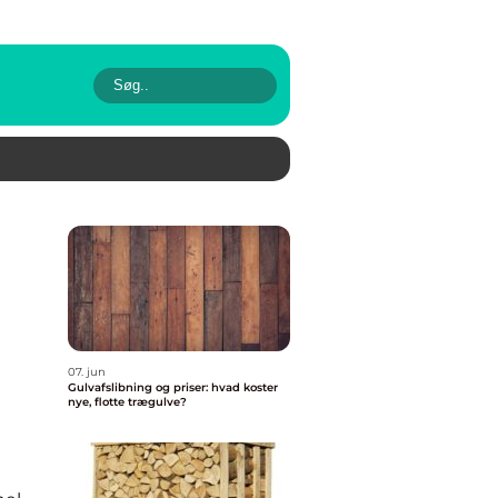
07. jun
Gulvafslibning og priser: hvad koster
nye, flotte trægulve?