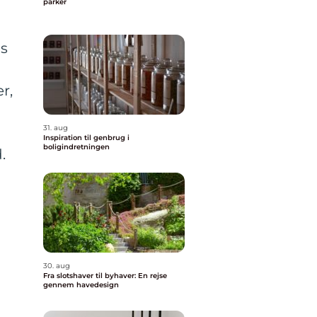
parker
is
r,
31. aug
Inspiration til genbrug i
boligindretningen
.
30. aug
Fra slotshaver til byhaver: En rejse
å
gennem havedesign