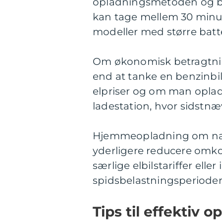
opladningsmetoden og bat
kan tage mellem 30 minut
modeller med større batt
Om økonomisk betragtning 
end at tanke en benzinbi
elpriser og om man opla
ladestation, hvor sidstn
Hjemmeopladning om natte
yderligere reducere omko
særlige elbilstariffer ell
spidsbelastningsperioder
Tips til effektiv o