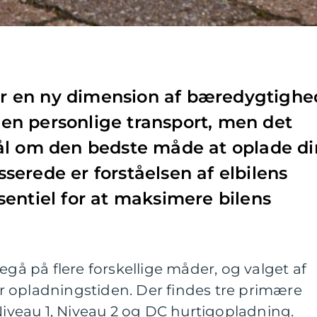
ger en ny dimension af bæredygtighe
 den personlige transport, men det
ål om den bedste måde at oplade di
esserede er forståelsen af elbilens
entiel for at maksimere bilens
egå på flere forskellige måder, og valget af
 opladningstiden. Der findes tre primære
 Niveau 1, Niveau 2 og DC hurtigopladning.