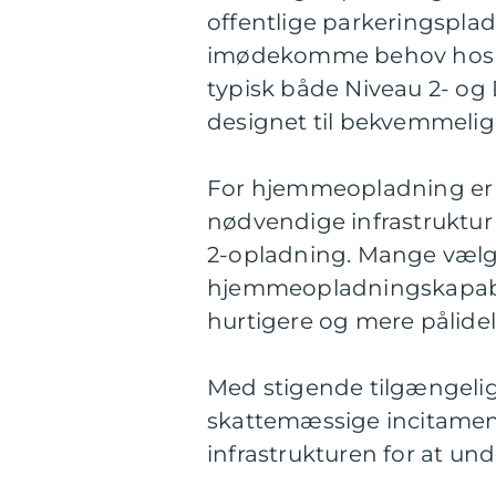
offentlige parkeringsplad
imødekomme behov hos bili
typisk både Niveau 2- og
designet til bekvemmeligh
For hjemmeopladning er de
nødvendige infrastruktur t
2-opladning. Mange vælg
hjemmeopladningskapabil
hurtigere og mere pålidel
Med stigende tilgængelig
skattemæssige incitament
infrastrukturen for at un