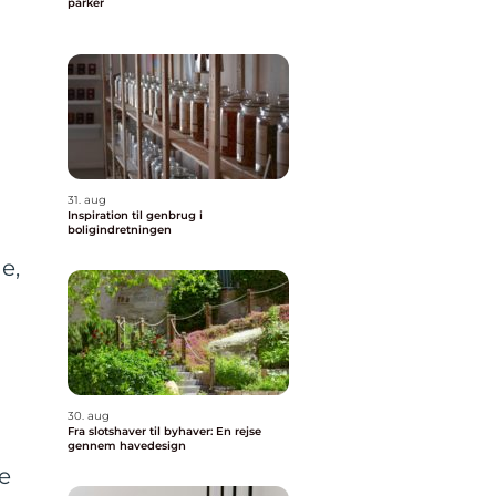
parker
31. aug
Inspiration til genbrug i
boligindretningen
e,
30. aug
Fra slotshaver til byhaver: En rejse
gennem havedesign
e