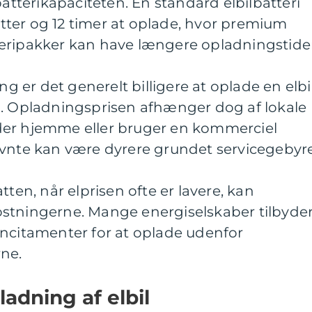
terikapaciteten. En standard elbilbatteri
ter og 12 timer at oplade, hvor premium
eripakker kan have længere opladningstider
er det generelt billigere at oplade en elbi
l. Opladningsprisen afhænger dog af lokale
der hjemme eller bruger en kommerciel
ævnte kan være dyrere grundet servicegebyre
n, når elprisen ofte er lavere, kan
stningerne. Mange energiselskaber tilbyde
er incitamenter for at oplade udenfor
ne.
pladning af elbil