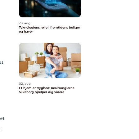
29. aug
Teknologiens rolle i fremtidens boliger
og haver
au
02. aug
Et hjem er tryghed: Realmæglerne
Silkeborg hjælper dig videre
er
.