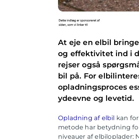
At eje en elbil brin
og effektivitet ind i
rejser også spørgsm
bil på. For elbilinter
opladningsproces ess
ydeevne og levetid.
Opladning af elbil
kan for
metode har betydning for
niveauer af elbiloplader: