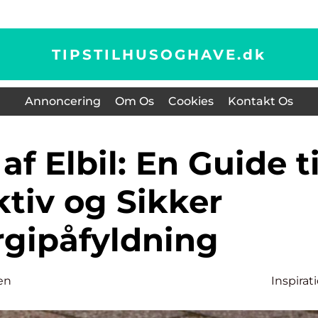
TIPSTILHUSOGHAVE.
dk
Annoncering
Om Os
Cookies
Kontakt Os
ktiv og Sikker
rgipåfyldning
en
Inspirat