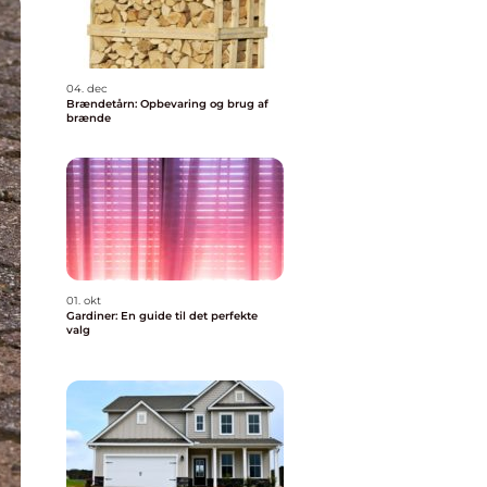
04. dec
Brændetårn: Opbevaring og brug af
brænde
01. okt
Gardiner: En guide til det perfekte
valg