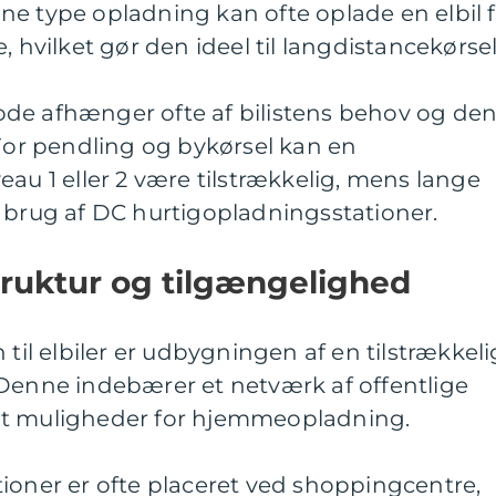
e type opladning kan ofte oplade en elbil f
, hvilket gør den ideel til langdistancekørsel
de afhænger ofte af bilistens behov og de
 For pendling og bykørsel kan en
eau 1 eller 2 være tilstrækkelig, mens lange
 brug af DC hurtigopladningsstationer.
truktur og tilgængelighed
 til elbiler er udbygningen af en tilstrækkeli
 Denne indebærer et netværk af offentlige
mt muligheder for hjemmeopladning.
ioner er ofte placeret ved shoppingcentre,