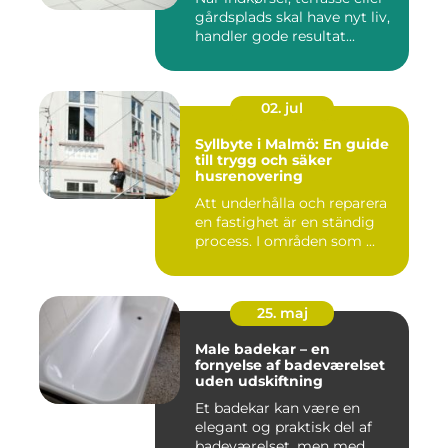
gårdsplads skal have nyt liv,
handler gode resultat...
02. jul
Syllbyte i Malmö: En guide
till trygg och säker
husrenovering
Att underhålla och reparera
en fastighet är en ständig
process. I områden som ...
25. maj
Male badekar – en
fornyelse af badeværelset
uden udskiftning
Et badekar kan være en
elegant og praktisk del af
badeværelset, men med