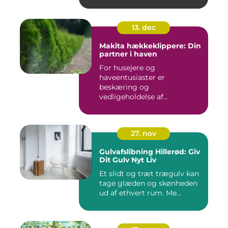
13. dec
Makita hækkeklippere: Din
partner i haven
For husejere og
haveentusiaster er
beskæring og
vedligeholdelse af
hækplanter en tilbage...
27. nov
Gulvafslibning Hillerød: Giv
Dit Gulv Nyt Liv
Et slidt og træt trægulv kan
tage glæden og skønheden
ud af ethvert rum. Me...