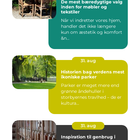
De mest bæredygtige valg
inden for møbler og
tekstiler
Når vi indretter vores hjem,
handler det ikke længere
kun om æstetik og komfort
&n...
31. aug
Historien bag verdens mest
ikoniske parker
Parker er meget mere end
grønne åndehuller i
storbyernes travlhed – de er
kultura...
31. aug
Inspiration til genbrug i