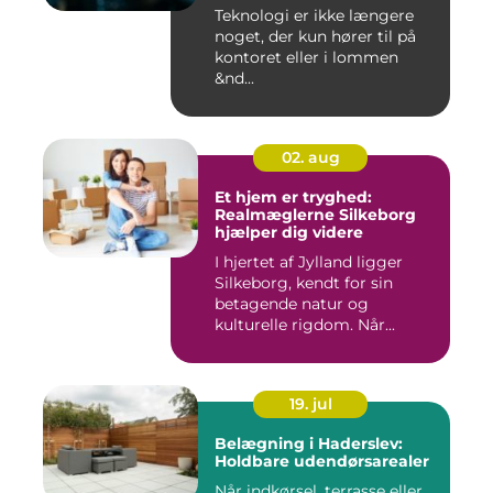
Teknologi er ikke længere
noget, der kun hører til på
kontoret eller i lommen
&nd...
02. aug
Et hjem er tryghed:
Realmæglerne Silkeborg
hjælper dig videre
I hjertet af Jylland ligger
Silkeborg, kendt for sin
betagende natur og
kulturelle rigdom. Når...
19. jul
Belægning i Haderslev:
Holdbare udendørsarealer
Når indkørsel, terrasse eller