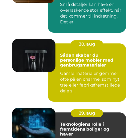
Små detaljer kan have en
overraskende stor effekt, når
det kommer til indretning.
Det er...
30. aug
Sådan skaber du
personlige møbler med
genbrugsmaterialer
Gamle materialer gemmer
ofte på en charme, som nyt
træ eller fabriksfremstillede
dele sj...
29. aug
Teknologiens rolle i
fremtidens boliger og
haver