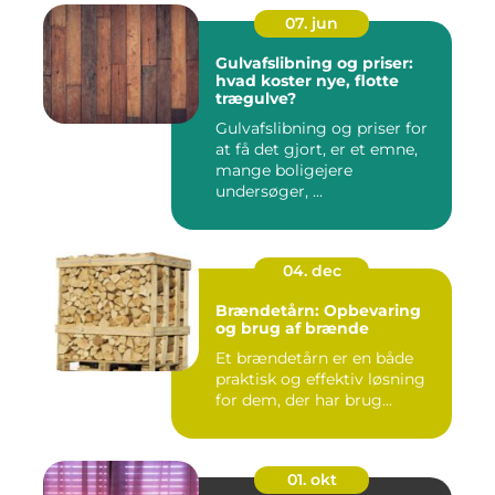
07. jun
Gulvafslibning og priser:
hvad koster nye, flotte
trægulve?
Gulvafslibning og priser for
at få det gjort, er et emne,
mange boligejere
undersøger, ...
04. dec
Brændetårn: Opbevaring
og brug af brænde
Et brændetårn er en både
praktisk og effektiv løsning
for dem, der har brug...
01. okt