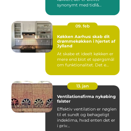
synonymt med tidl&...
09. feb
Køkken Aarhus: skab dit
drømmekøkken i hjertet af
Jylland
At skabe et ideelt køkken er
mere end blot et spørgsmål
om funktionalitet. Det e...
13. jan
Ventilationsfirma nykøbing
falster
Effektiv ventilation er nøglen
til et sundt og behageligt
indeklima, hvad enten det er
i priv...