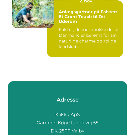
12. nov
Anlægsgartner på Falster:
Et Grønt Touch til Dit
Uderum
Falster, denne smukke del af
Danmark, er berømt for sin
naturlige charme og rolige
landskab, ...
Adresse