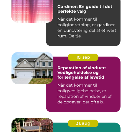
Gardiner: En guide til det
perfekte valg
Når det kommer til
boligindretning, er gardiner
en uundværlig del af ethvert
rum. De tje...
10. sep
Reparation af vinduer:
Vedligeholdelse og
forlængelse af levetid
Når det kommer til
boligvedligeholdelse, er
reparation af vinduer en af
de opgaver, der ofte b...
31. aug