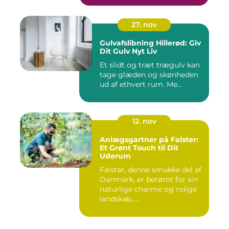
27. nov
Gulvafslibning Hillerød: Giv
Dit Gulv Nyt Liv
Et slidt og træt trægulv kan
tage glæden og skønheden
ud af ethvert rum. Me...
12. nov
Anlægsgartner på Falster:
Et Grønt Touch til Dit
Uderum
Falster, denne smukke del af
Danmark, er berømt for sin
naturlige charme og rolige
landskab, ...