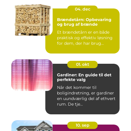
04. dec
Brændetårn: Opbevaring
og brug af brænde
Et brændetårn er en både
praktisk og effektiv løsning
for dem, der har brug...
01. okt
Gardiner: En guide til det
perfekte valg
Når det kommer til
boligindretning, er gardiner
en uundværlig del af ethvert
rum. De tje...
10. sep