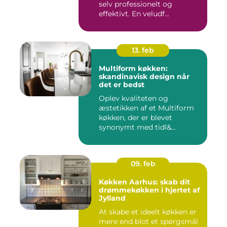
selv professionelt og
effektivt. En veludf...
13. feb
Multiform køkken:
skandinavisk design når
det er bedst
Oplev kvaliteten og
æstetikken af et Multiform
køkken, der er blevet
synonymt med tidl&...
09. feb
Køkken Aarhus: skab dit
drømmekøkken i hjertet af
Jylland
At skabe et ideelt køkken er
mere end blot et spørgsmål