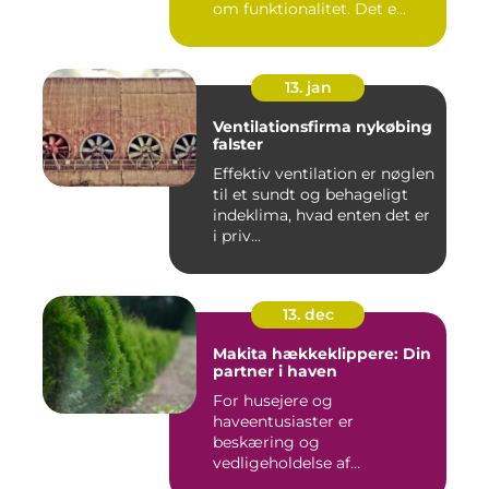
om funktionalitet. Det e...
13. jan
Ventilationsfirma nykøbing
falster
Effektiv ventilation er nøglen
til et sundt og behageligt
indeklima, hvad enten det er
i priv...
13. dec
Makita hækkeklippere: Din
partner i haven
For husejere og
haveentusiaster er
beskæring og
vedligeholdelse af
hækplanter en tilbage...