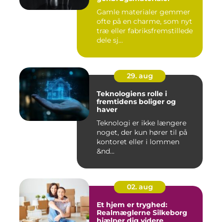
Gamle materialer gemmer
ofte på en charme, som nyt
træ eller fabriksfremstillede
dele sj...
29. aug
Teknologiens rolle i
fremtidens boliger og
haver
Teknologi er ikke længere
noget, der kun hører til på
kontoret eller i lommen
&nd...
02. aug
Et hjem er tryghed:
Realmæglerne Silkeborg
hjælper dig videre