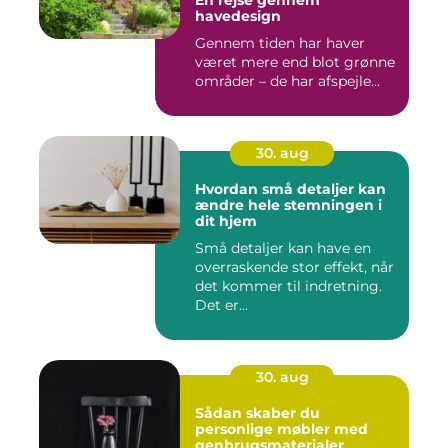
En rejse gennem
havedesign
Gennem tiden har haver
været mere end blot grønne
områder – de har afspejle...
30. aug
Hvordan små detaljer kan
ændre hele stemningen i
dit hjem
Små detaljer kan have en
overraskende stor effekt, når
det kommer til indretning.
Det er...
30. aug
Sådan skaber du
personlige møbler med
genbrugsmaterialer