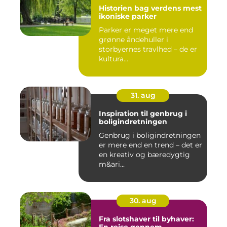
Historien bag verdens mest
ikoniske parker
Parker er meget mere end
grønne åndehuller i
storbyernes travlhed – de er
kultura...
31. aug
Inspiration til genbrug i
boligindretningen
Genbrug i boligindretningen
er mere end en trend – det er
en kreativ og bæredygtig
m&ari...
30. aug
Fra slotshaver til byhaver: