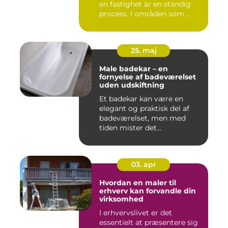
en fastighet är en ständig
process. I områden som ...
25. maj
Male badekar – en
fornyelse af badeværelset
uden udskiftning
Et badekar kan være en
elegant og praktisk del af
badeværelset, men med
tiden mister det...
03. apr
Hvordan en maler til
erhverv kan forvandle din
virksomhed
I erhvervslivet er det
essentielt at præsentere sig