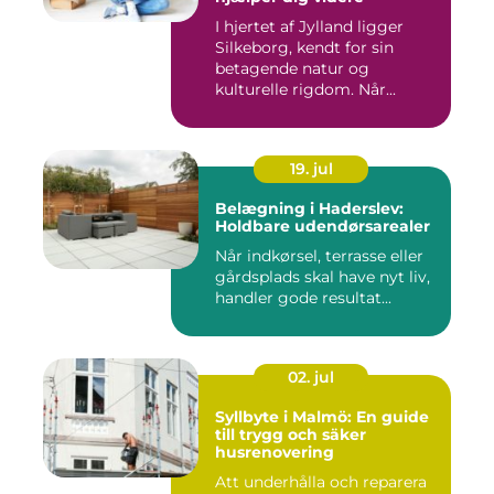
I hjertet af Jylland ligger
Silkeborg, kendt for sin
betagende natur og
kulturelle rigdom. Når...
19. jul
Belægning i Haderslev:
Holdbare udendørsarealer
Når indkørsel, terrasse eller
gårdsplads skal have nyt liv,
handler gode resultat...
02. jul
Syllbyte i Malmö: En guide
till trygg och säker
husrenovering
Att underhålla och reparera