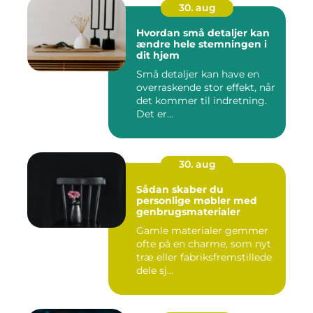
30. aug
Hvordan små detaljer kan
ændre hele stemningen i
dit hjem
Små detaljer kan have en
overraskende stor effekt, når
det kommer til indretning.
Det er...
30. aug
Sådan skaber du
personlige møbler med
genbrugsmaterialer
Gamle materialer gemmer
ofte på en charme, som nyt
træ eller fabriksfremstillede
dele sj...