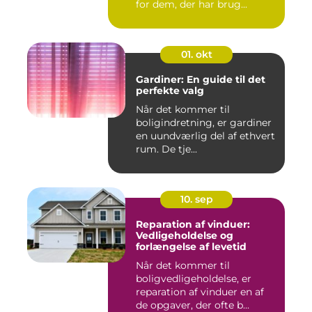
for dem, der har brug...
01. okt
Gardiner: En guide til det
perfekte valg
Når det kommer til
boligindretning, er gardiner
en uundværlig del af ethvert
rum. De tje...
10. sep
Reparation af vinduer:
Vedligeholdelse og
forlængelse af levetid
Når det kommer til
boligvedligeholdelse, er
reparation af vinduer en af
de opgaver, der ofte b...