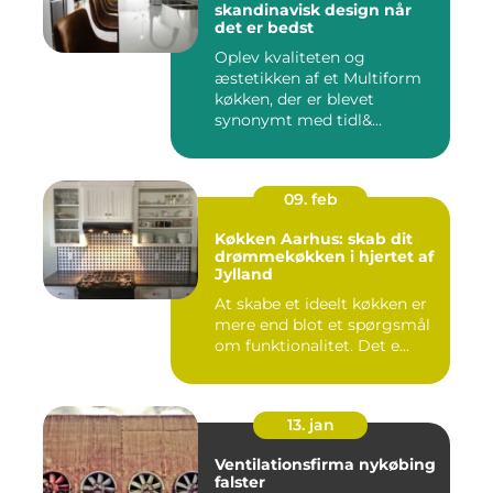
skandinavisk design når
det er bedst
Oplev kvaliteten og
æstetikken af et Multiform
køkken, der er blevet
synonymt med tidl&...
09. feb
Køkken Aarhus: skab dit
drømmekøkken i hjertet af
Jylland
At skabe et ideelt køkken er
mere end blot et spørgsmål
om funktionalitet. Det e...
13. jan
Ventilationsfirma nykøbing
falster