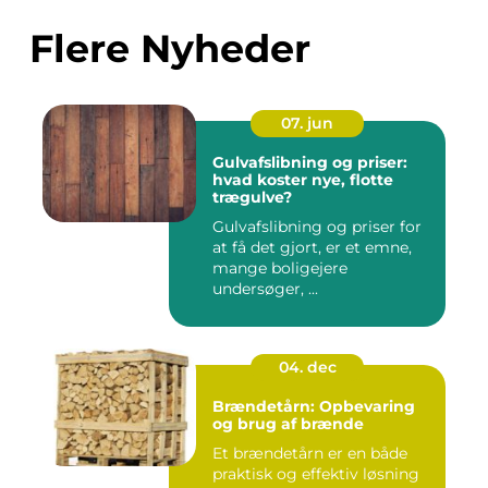
Flere Nyheder
07. jun
Gulvafslibning og priser:
hvad koster nye, flotte
trægulve?
Gulvafslibning og priser for
at få det gjort, er et emne,
mange boligejere
undersøger, ...
04. dec
Brændetårn: Opbevaring
og brug af brænde
Et brændetårn er en både
praktisk og effektiv løsning