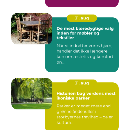
31. aug
De mest bæredygtige valg
inden for møbler og
tekstiler
Når vi indretter vores hjem,
handler det ikke længere
kun om æstetik og komfort
&n...
31. aug
Historien bag verdens mest
ikoniske parker
Parker er meget mere end
grønne åndehuller i
storbyernes travlhed – de er
kultura...