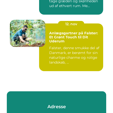
tage glæden og skønheden
ud af ethvert rum. Me...
12. nov
Anlægsgartner på Falster:
Et Grønt Touch til Dit
Uderum
Falster, denne smukke del af
Danmark, er berømt for sin
naturlige charme og rolige
landskab, ...
Adresse