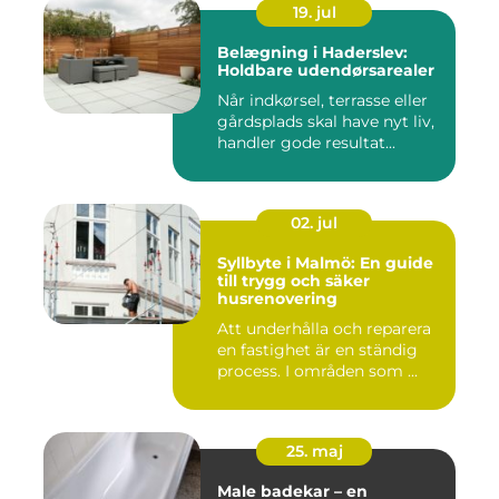
19. jul
Belægning i Haderslev:
Holdbare udendørsarealer
Når indkørsel, terrasse eller
gårdsplads skal have nyt liv,
handler gode resultat...
02. jul
Syllbyte i Malmö: En guide
till trygg och säker
husrenovering
Att underhålla och reparera
en fastighet är en ständig
process. I områden som ...
25. maj
Male badekar – en