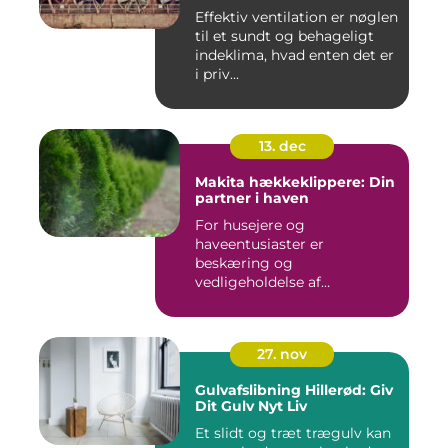
Effektiv ventilation er nøglen
til et sundt og behageligt
indeklima, hvad enten det er
i priv...
13. dec
Makita hækkeklippere: Din
partner i haven
For husejere og
haveentusiaster er
beskæring og
vedligeholdelse af
hækplanter en tilbage...
27. nov
Gulvafslibning Hillerød: Giv
Dit Gulv Nyt Liv
Et slidt og træt trægulv kan