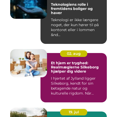
Teknologiens rolle i
fremtidens boliger og
haver
Teknologi er ikke længere
noget, der kun hører til på
kontoret eller i lommen
&nd...
02. aug
Et hjem er tryghed:
Realmæglerne Silkeborg
hjælper dig videre
I hjertet af Jylland ligger
Silkeborg, kendt for sin
betagende natur og
kulturelle rigdom. Når...
19. jul