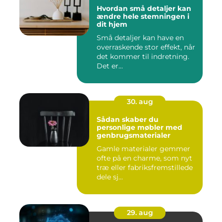
Hvordan små detaljer kan
ændre hele stemningen i
dit hjem
Små detaljer kan have en
overraskende stor effekt, når
det kommer til indretning.
Det er...
30. aug
Sådan skaber du
personlige møbler med
genbrugsmaterialer
Gamle materialer gemmer
ofte på en charme, som nyt
træ eller fabriksfremstillede
dele sj...
29. aug