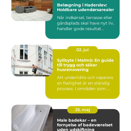
Belægning i Haderslev:
Holdbare udendørsarealer
Når indkørsel, terrasse eller
gårdsplads skal have nyt liv,
handler gode resultat...
02. jul
Syllbyte i Malmö: En guide
till trygg och säker
husrenovering
Att underhålla och reparera
en fastighet är en ständig
process. I områden som ...
25. maj
Male badekar – en
fornyelse af badeværelset
uden udskiftning