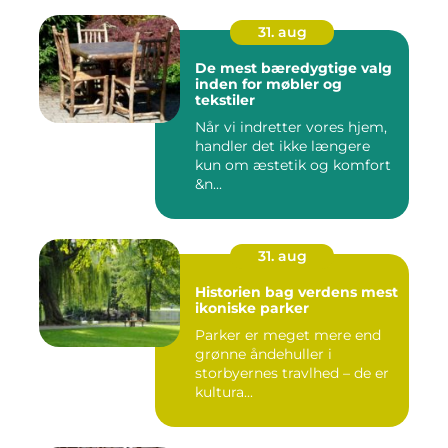
31. aug
De mest bæredygtige valg
inden for møbler og
tekstiler
Når vi indretter vores hjem,
handler det ikke længere
kun om æstetik og komfort
&n...
31. aug
Historien bag verdens mest
ikoniske parker
Parker er meget mere end
grønne åndehuller i
storbyernes travlhed – de er
kultura...