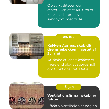
Oplev kvaliteten og
æstetikken af et Multiform
køkken, der er blevet
synonymt med tidl&...
09. feb
Køkken Aarhus: skab dit
drømmekøkken i hjertet af
Jylland
At skabe et ideelt køkken er
mere end blot et spørgsmål
om funktionalitet. Det e...
13. jan
Ventilationsfirma nykøbing
falster
Effektiv ventilation er nøglen