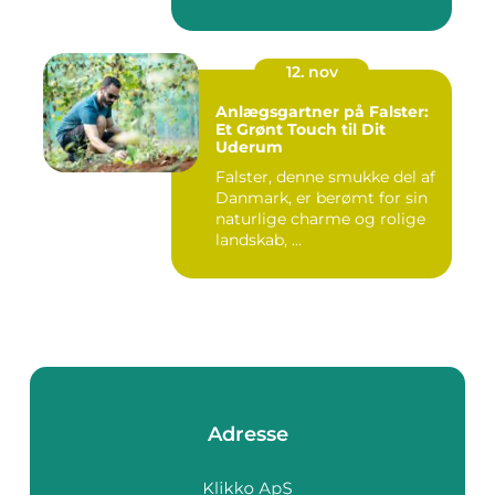
12. nov
Anlægsgartner på Falster:
Et Grønt Touch til Dit
Uderum
Falster, denne smukke del af
Danmark, er berømt for sin
naturlige charme og rolige
landskab, ...
Adresse