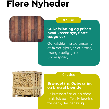
Flere Nyheder
07. jun
Gulvafslibning og priser:
hvad koster nye, flotte
trægulve?
Gulvafslibning og priser for
at få det gjort, er et emne,
mange boligejere
undersøger, ...
04. dec
Brændetårn: Opbevaring
og brug af brænde
Et brændetårn er en både
praktisk og effektiv løsning
for dem, der har brug...