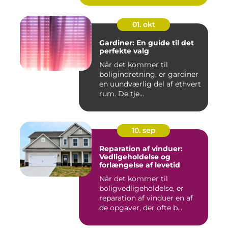
01. okt
Gardiner: En guide til det
perfekte valg
Når det kommer til
boligindretning, er gardiner
en uundværlig del af ethvert
rum. De tje...
10. sep
Reparation af vinduer:
Vedligeholdelse og
forlængelse af levetid
Når det kommer til
boligvedligeholdelse, er
reparation af vinduer en af
de opgaver, der ofte b...