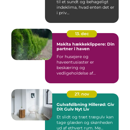
til et sundt og behageligt
indeklima, hvad enten det er
i priv...
13. dec
Makita hækkeklippere: Din
partner i haven
For husejere og
haveentusiaster er
beskæring og
vedligeholdelse af
hækplanter en tilbage...
27. nov
Gulvafslibning Hillerød: Giv
Dit Gulv Nyt Liv
Et slidt og træt trægulv kan
tage glæden og skønheden
ud af ethvert rum. Me...