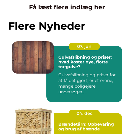
Få læst flere indlæg her
Flere Nyheder
07. jun
Gulvafslibning og priser:
hvad koster nye, flotte
trægulve?
Gulvafslibning og priser for
at få det gjort, er et emne,
mange boligejere
undersøger, ...
04. dec
Brændetårn: Opbevaring
og brug af brænde