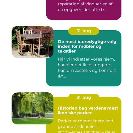
reparation af vinduer en af
de opgaver, der ofte b...
31. aug
De mest bæredygtige valg
inden for møbler og
tekstiler
Når vi indretter vores hjem,
handler det ikke længere
kun om æstetik og komfort
&n...
31. aug
Historien bag verdens mest
ikoniske parker
Parker er meget mere end
grønne åndehuller i
storbyernes travlhed – de er