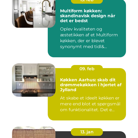
Multiform køkken:
skandinavisk design når
det er bedst
Oplev kvaliteten og
æstetikken af et Multiform
køkken, der er blevet
synonymt med tidl&...
09. feb
Køkken Aarhus: skab dit
drømmekøkken i hjertet af
Jylland
At skabe et ideelt køkken er
mere end blot et spørgsmål
om funktionalitet. Det e...
13. jan