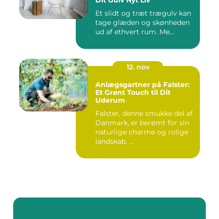
Dit Gulv Nyt Liv
Et slidt og træt trægulv kan
tage glæden og skønheden
ud af ethvert rum. Me...
12. nov
Anlægsgartner på Falster:
Et Grønt Touch til Dit
Uderum
Falster, denne smukke del af
Danmark, er berømt for sin
naturlige charme og rolige
landskab, ...