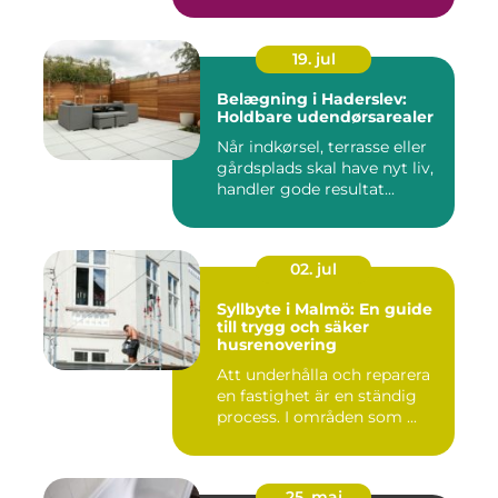
19. jul
Belægning i Haderslev:
Holdbare udendørsarealer
Når indkørsel, terrasse eller
gårdsplads skal have nyt liv,
handler gode resultat...
02. jul
Syllbyte i Malmö: En guide
till trygg och säker
husrenovering
Att underhålla och reparera
en fastighet är en ständig
process. I områden som ...
25. maj