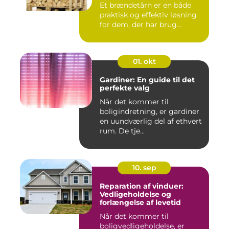
Et brændetårn er en både
praktisk og effektiv løsning
for dem, der har brug...
01. okt
Gardiner: En guide til det
perfekte valg
Når det kommer til
boligindretning, er gardiner
en uundværlig del af ethvert
rum. De tje...
10. sep
Reparation af vinduer:
Vedligeholdelse og
forlængelse af levetid
Når det kommer til
boligvedligeholdelse, er