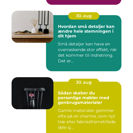
30. aug
Hvordan små detaljer kan
ændre hele stemningen i
dit hjem
Små detaljer kan have en
overraskende stor effekt, når
det kommer til indretning.
Det er...
30. aug
Sådan skaber du
personlige møbler med
genbrugsmaterialer
Gamle materialer gemmer
ofte på en charme, som nyt
træ eller fabriksfremstillede
dele sj...