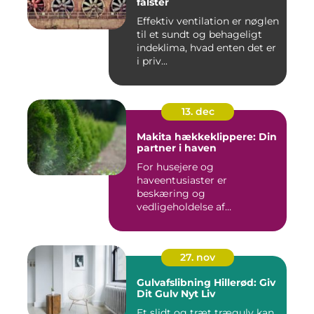
falster
Effektiv ventilation er nøglen
til et sundt og behageligt
indeklima, hvad enten det er
i priv...
13. dec
Makita hækkeklippere: Din
partner i haven
For husejere og
haveentusiaster er
beskæring og
vedligeholdelse af
hækplanter en tilbage...
27. nov
Gulvafslibning Hillerød: Giv
Dit Gulv Nyt Liv
Et slidt og træt trægulv kan