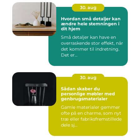
30. aug
Hvordan små detaljer kan
ændre hele stemningen i
dit hjem
Små detaljer kan have en
overraskende stor effekt, når
det kommer til indretning.
Det er...
30. aug
Sådan skaber du
personlige møbler med
genbrugsmaterialer
Gamle materialer gemmer
ofte på en charme, som nyt
træ eller fabriksfremstillede
dele sj...