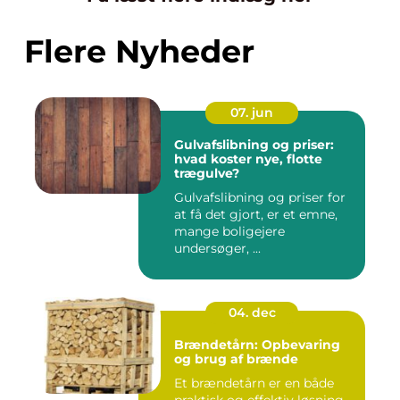
Flere Nyheder
07. jun
Gulvafslibning og priser:
hvad koster nye, flotte
trægulve?
Gulvafslibning og priser for
at få det gjort, er et emne,
mange boligejere
undersøger, ...
04. dec
Brændetårn: Opbevaring
og brug af brænde
Et brændetårn er en både