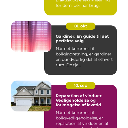
praktisk og effektiv løsning
for dem, der har brug...
01. okt
Gardiner: En guide til det
perfekte valg
Når det kommer til
boligindretning, er gardiner
en uundværlig del af ethvert
rum. De tje...
10. sep
Reparation af vinduer:
Vedligeholdelse og
forlængelse af levetid
Når det kommer til
boligvedligeholdelse, er
reparation af vinduer en af