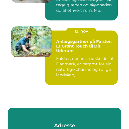
tage glæden og skønheden
ud af ethvert rum. Me...
12. nov
Anlægsgartner på Falster:
Et Grønt Touch til Dit
Uderum
Falster, denne smukke del af
Danmark, er berømt for sin
naturlige charme og rolige
landskab, ...
Adresse