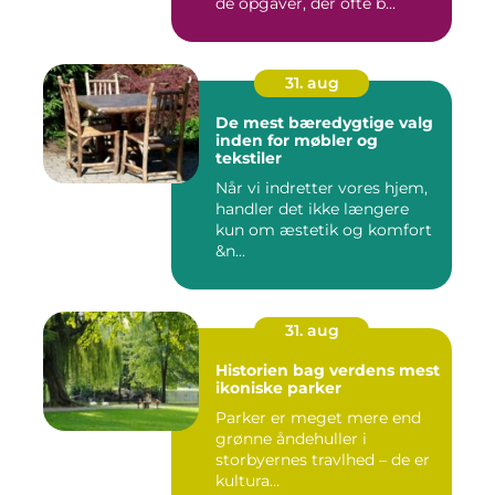
de opgaver, der ofte b...
31. aug
De mest bæredygtige valg
inden for møbler og
tekstiler
Når vi indretter vores hjem,
handler det ikke længere
kun om æstetik og komfort
&n...
31. aug
Historien bag verdens mest
ikoniske parker
Parker er meget mere end
grønne åndehuller i
storbyernes travlhed – de er
kultura...