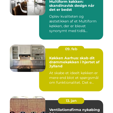
Multiform køkken:
skandinavisk design når
det er bedst
Oplev kvaliteten og
æstetikken af et Multiform
køkken, der er blevet
synonymt med tidl&...
09. feb
Køkken Aarhus: skab dit
drømmekøkken i hjertet af
Jylland
At skabe et ideelt køkken er
mere end blot et spørgsmål
om funktionalitet. Det e...
13. jan
Ventilationsfirma nykøbing