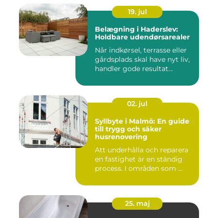
19. jul
Belægning i Haderslev:
Holdbare udendørsarealer
Når indkørsel, terrasse eller
gårdsplads skal have nyt liv,
handler gode resultat...
02. jul
Syllbyte i Malmö: En guide
till trygg och säker
husrenovering
Att underhålla och reparera
en fastighet är en ständig
process. I områden som ...
25. maj