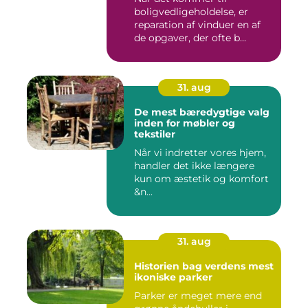
boligvedligeholdelse, er
reparation af vinduer en af
de opgaver, der ofte b...
31. aug
De mest bæredygtige valg
inden for møbler og
tekstiler
Når vi indretter vores hjem,
handler det ikke længere
kun om æstetik og komfort
&n...
31. aug
Historien bag verdens mest
ikoniske parker
Parker er meget mere end