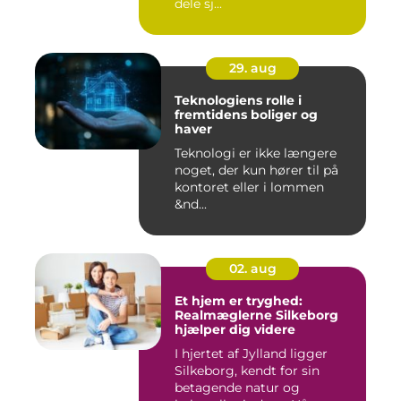
dele sj...
29. aug
Teknologiens rolle i
fremtidens boliger og
haver
Teknologi er ikke længere
noget, der kun hører til på
kontoret eller i lommen
&nd...
02. aug
Et hjem er tryghed:
Realmæglerne Silkeborg
hjælper dig videre
I hjertet af Jylland ligger
Silkeborg, kendt for sin
betagende natur og