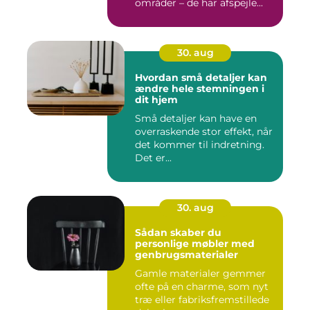
områder – de har afspejle...
30. aug
Hvordan små detaljer kan
ændre hele stemningen i
dit hjem
Små detaljer kan have en
overraskende stor effekt, når
det kommer til indretning.
Det er...
30. aug
Sådan skaber du
personlige møbler med
genbrugsmaterialer
Gamle materialer gemmer
ofte på en charme, som nyt
træ eller fabriksfremstillede