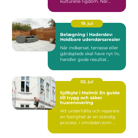
kulturelle rigdom. Når...
19. jul
Belægning i Haderslev:
Holdbare udendørsarealer
Når indkørsel, terrasse eller
gårdsplads skal have nyt liv,
handler gode resultat...
02. jul
Syllbyte i Malmö: En guide
till trygg och säker
husrenovering
Att underhålla och reparera
en fastighet är en ständig
process. I områden som ...