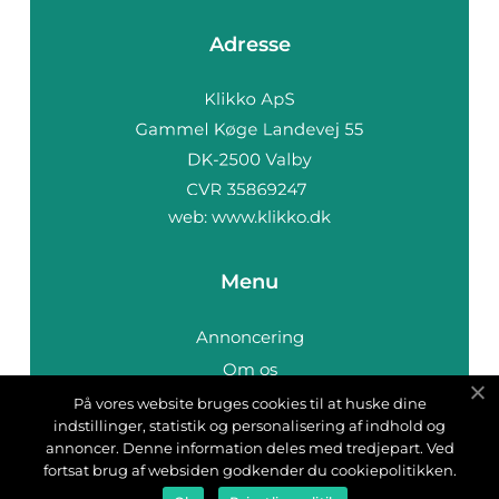
Adresse
web:
www.klikko.dk
Menu
Annoncering
Om os
Cookies
På vores website bruges cookies til at huske dine
indstillinger, statistik og personalisering af indhold og
Kontakt os
annoncer. Denne information deles med tredjepart. Ved
Sitemap
fortsat brug af websiden godkender du cookiepolitikken.