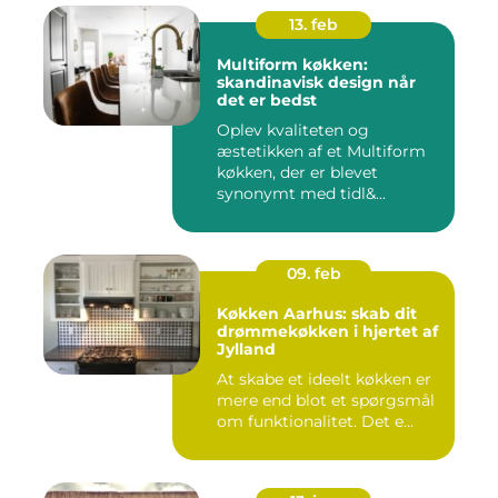
13. feb
Multiform køkken:
skandinavisk design når
det er bedst
Oplev kvaliteten og
æstetikken af et Multiform
køkken, der er blevet
synonymt med tidl&...
09. feb
Køkken Aarhus: skab dit
drømmekøkken i hjertet af
Jylland
At skabe et ideelt køkken er
mere end blot et spørgsmål
om funktionalitet. Det e...