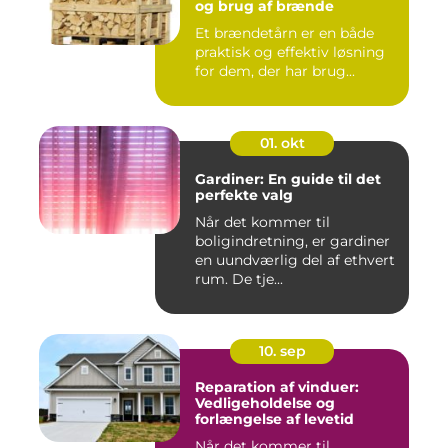
og brug af brænde
Et brændetårn er en både
praktisk og effektiv løsning
for dem, der har brug...
01. okt
Gardiner: En guide til det
perfekte valg
Når det kommer til
boligindretning, er gardiner
en uundværlig del af ethvert
rum. De tje...
10. sep
Reparation af vinduer:
Vedligeholdelse og
forlængelse af levetid
Når det kommer til