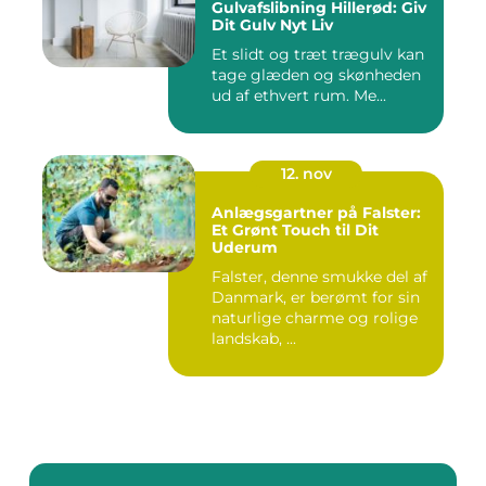
Gulvafslibning Hillerød: Giv
Dit Gulv Nyt Liv
Et slidt og træt trægulv kan
tage glæden og skønheden
ud af ethvert rum. Me...
12. nov
Anlægsgartner på Falster:
Et Grønt Touch til Dit
Uderum
Falster, denne smukke del af
Danmark, er berømt for sin
naturlige charme og rolige
landskab, ...