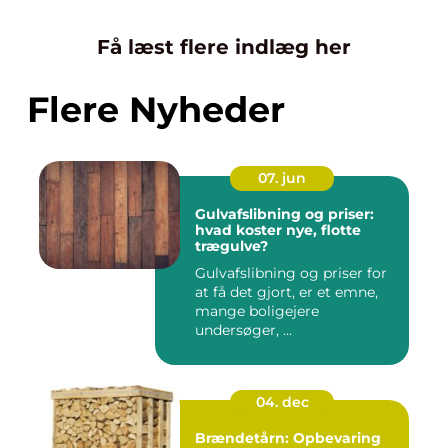
Få læst flere indlæg her
Flere Nyheder
07. jun
Gulvafslibning og priser:
hvad koster nye, flotte
trægulve?
Gulvafslibning og priser for
at få det gjort, er et emne,
mange boligejere
undersøger, ...
04. dec
Brændetårn: Opbevaring