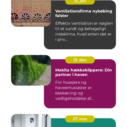
13. jan
Ventilationsfirma nykøbing
falster
Effektiv ventilation er nøglen
til et sundt og behageligt
indeklima, hvad enten det er
i priv...
13. dec
Makita hækkeklippere: Din
partner i haven
For husejere og
haveentusiaster er
beskæring og
vedligeholdelse af
hækplanter en tilbage...
27. nov