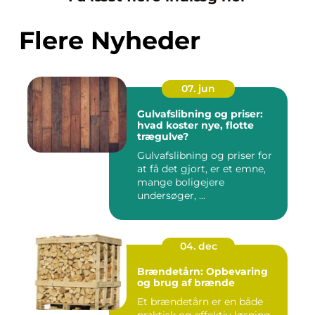
Flere Nyheder
07. jun
Gulvafslibning og priser:
hvad koster nye, flotte
trægulve?
Gulvafslibning og priser for
at få det gjort, er et emne,
mange boligejere
undersøger, ...
04. dec
Brændetårn: Opbevaring
og brug af brænde
Et brændetårn er en både
praktisk og effektiv løsning