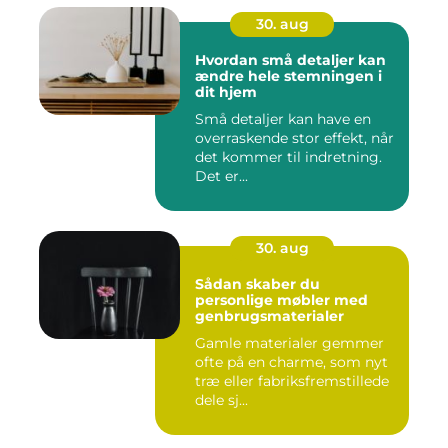
30. aug
Hvordan små detaljer kan
ændre hele stemningen i
dit hjem
Små detaljer kan have en
overraskende stor effekt, når
det kommer til indretning.
Det er...
30. aug
Sådan skaber du
personlige møbler med
genbrugsmaterialer
Gamle materialer gemmer
ofte på en charme, som nyt
træ eller fabriksfremstillede
dele sj...