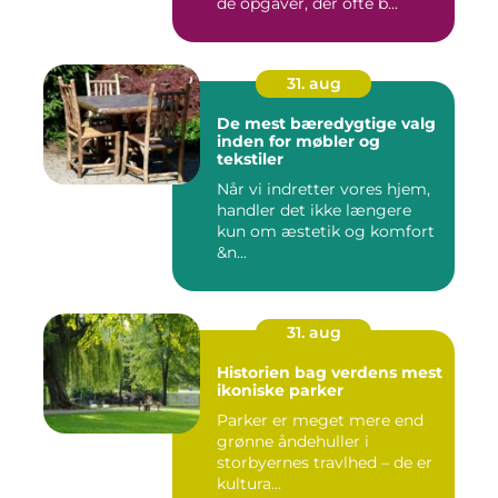
de opgaver, der ofte b...
31. aug
De mest bæredygtige valg
inden for møbler og
tekstiler
Når vi indretter vores hjem,
handler det ikke længere
kun om æstetik og komfort
&n...
31. aug
Historien bag verdens mest
ikoniske parker
Parker er meget mere end
grønne åndehuller i
storbyernes travlhed – de er
kultura...