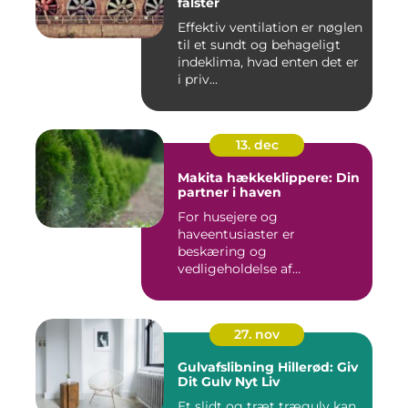
falster
Effektiv ventilation er nøglen
til et sundt og behageligt
indeklima, hvad enten det er
i priv...
13. dec
Makita hækkeklippere: Din
partner i haven
For husejere og
haveentusiaster er
beskæring og
vedligeholdelse af
hækplanter en tilbage...
27. nov
Gulvafslibning Hillerød: Giv
Dit Gulv Nyt Liv
Et slidt og træt trægulv kan