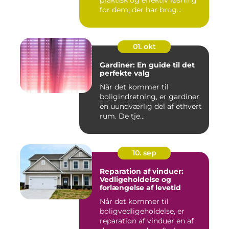
for dem, der har brug...
01. okt
Gardiner: En guide til det
perfekte valg
Når det kommer til
boligindretning, er gardiner
en uundværlig del af ethvert
rum. De tje...
10. sep
Reparation af vinduer:
Vedligeholdelse og
forlængelse af levetid
Når det kommer til
boligvedligeholdelse, er
reparation af vinduer en af