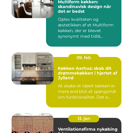
Multiform køkken:
skandinavisk design når
det er bedst
Oplev kvaliteten og
æstetikken af et Multiform
køkken, der er blevet
synonymt med tidl&...
09. feb
Køkken Aarhus: skab dit
drømmekøkken i hjertet af
Jylland
At skabe et ideelt køkken er
mere end blot et spørgsmål
om funktionalitet. Det e...
13. jan
Ventilationsfirma nykøbing