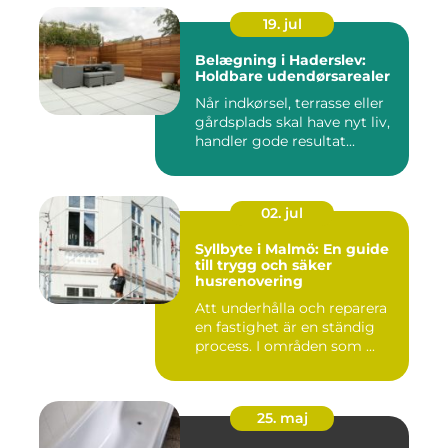
19. jul
Belægning i Haderslev:
Holdbare udendørsarealer
Når indkørsel, terrasse eller
gårdsplads skal have nyt liv,
handler gode resultat...
02. jul
Syllbyte i Malmö: En guide
till trygg och säker
husrenovering
Att underhålla och reparera
en fastighet är en ständig
process. I områden som ...
25. maj