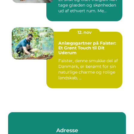
tage glæden og skønheden
ud af ethvert rum. Me...
12. nov
Anlægsgartner på Falster:
Et Grønt Touch til Dit
Uderum
Falster, denne smukke del af
Danmark, er berømt for sin
naturlige charme og rolige
landskab, ...
Adresse