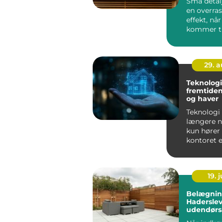
Små detal
en overra
effekt, når
kommer ti
indretning.
29. 
Teknologie
fremtiden
og haver
Teknologi 
længere n
kun hører 
kontoret el
lommen &n
19. j
Belægnin
Haderslev
udendørs