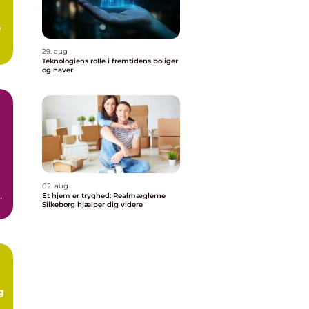
æ
29. aug
Teknologiens rolle i fremtidens boliger
og haver
02. aug
Et hjem er tryghed: Realmæglerne
Silkeborg hjælper dig videre
n
g