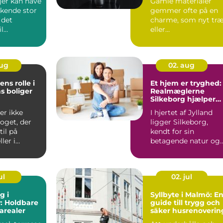
jer kan have
Gamle materialer
skende stor
gemmer ofte på en
 det
charme, som nyt tr
l
eller
 Det er...
fabriksfremstillede
dele sj...
aug
02. aug
ns rolle i
Et hjem er tryghed:
s boliger
Realmæglerne
Silkeborg hjælper
dig videre
er ikke
I hjertet af Jylland
oget, der
ligger Silkeborg,
til på
kendt for sin
ler i
betagende natur og
d...
kulturelle rigdom.
Når...
ul
02. jul
g i
Syllbyte i Malmö: E
: Holdbare
guide till trygg och
arealer
säker husrenoverin