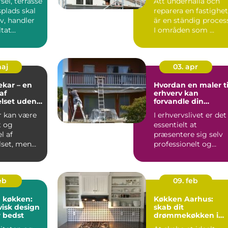
sel, terrasse
Att underhålla och
splads skal
reparera en fastighet
iv, handler
är en ständig proces
at...
I områden som ...
maj
03. apr
kar – en
Hvordan en maler ti
af
erhverv kan
lset uden
forvandle din
ng
virksomhed
r kan være
I erhvervslivet er det
t og
essentielt at
l af
præsentere sig selv
set, men
professionelt og
 mister
effektivt. En veludf...
eb
09. feb
 køkken:
Køkken Aarhus:
isk design
skab dit
r bedst
drømmekøkken i
hjertet af Jylland