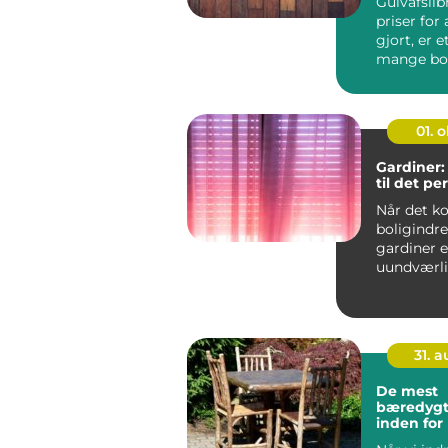
Gulvafsli
priser for 
gjort, er 
mange bol
undersøger,
01. 
Gardiner:
til det pe
Når det k
boligindre
gardiner 
uundværli
ethvert rum
31. 
De mest
bæredygt
inden for
tekstiler