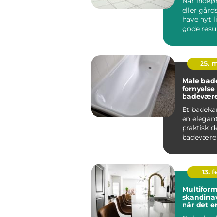
Når indkør
eller gård
have nyt l
gode result
25. 
Male bade
fornyelse 
badevære
udskiftni
Et badeka
en elegan
praktisk de
badeværel
med tiden
det...
13. f
Multiform
skandinav
når det e