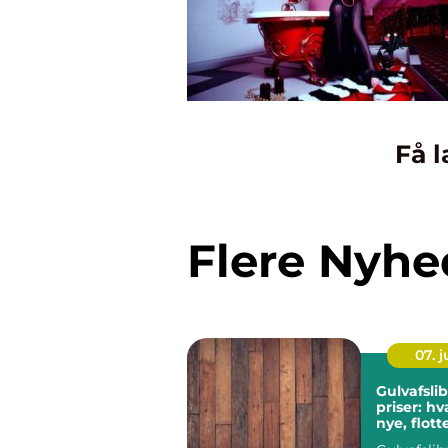
Få l
Flere Nyhe
07. 
Gulvafsli
priser: h
nye, flot