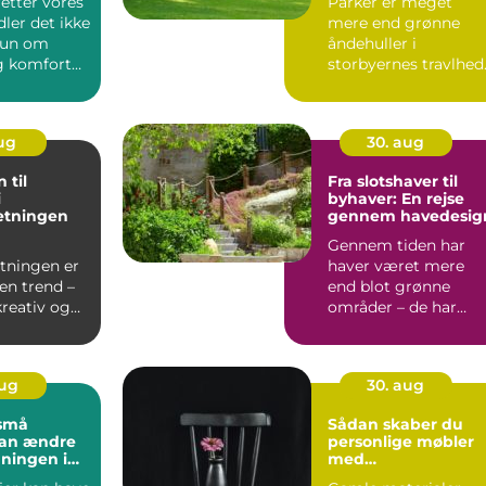
retter vores
Parker er meget
ler det ikke
mere end grønne
kun om
åndehuller i
g komfort
storbyernes travlhed
de er kultura...
aug
30. aug
 til
Fra slotshaver til
i
byhaver: En rejse
etningen
gennem havedesig
Gennem tiden har
etningen er
haver været mere
en trend –
end blot grønne
kreativ og
områder – de har
g m&ari...
afspejle...
aug
30. aug
små
Sådan skaber du
kan ændre
personlige møbler
ningen i
med
genbrugsmateriale