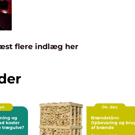
æst flere indlæg her
der
jun
04. dec
bning og
Brændetårn:
vad koster
Opbevaring og bru
te trægulve?
af brænde