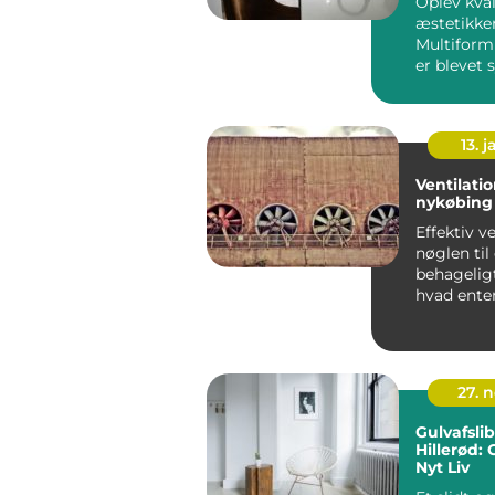
Oplev kva
æstetikken
Multiform
er blevet
med tidl&..
13. j
Ventilati
nykøbing 
Effektiv ve
nøglen til
behagelig
hvad enten
priv...
27. 
Gulvafsli
Hillerød: 
Nyt Liv