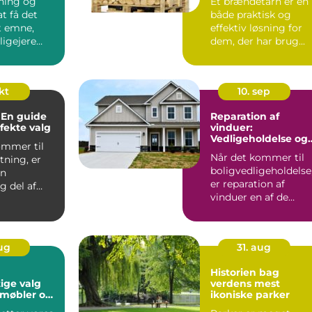
bning og
Et brændetårn er en
at få det
både praktisk og
et emne,
effektiv løsning for
igejere
dem, der har brug...
 ...
okt
10. sep
 En guide
Reparation af
rfekte valg
vinduer:
Vedligeholdelse og
ommer til
forlængelse af
Når det kommer til
tning, er
levetid
boligvedligeholdelse
en
er reparation af
g del af
vinduer en af de
. De tje...
opgaver, der ofte b...
aug
31. aug
Historien bag
ige valg
verdens mest
 møbler og
ikoniske parker