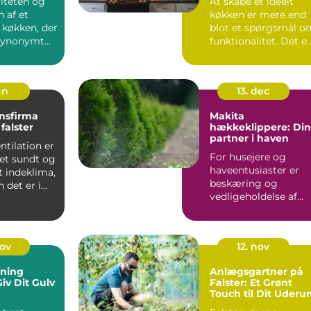
liteten og
At skabe et ideelt
 af et
køkken er mere end
 køkken, der
blot et spørgsmål o
 synonymt
funktionalitet. Det e..
.
an
13. dec
onsfirma
Makita
falster
hækkeklippere: Din
partner i haven
ntilation er
For husejere og
 et sundt og
haveentusiaster er
t indeklima,
beskæring og
 det er i
vedligeholdelse af
hækplanter en
tilbage...
nov
12. nov
bning
Anlægsgartner på
Giv Dit Gulv
Falster: Et Grønt
Touch til Dit Uder