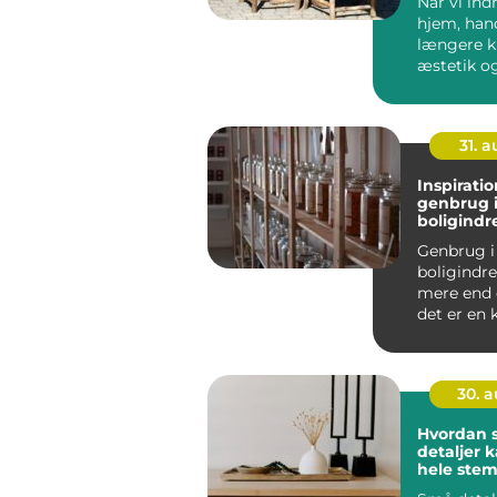
Når vi ind
hjem, hand
længere 
æstetik o
&n...
31. 
Inspiration
genbrug 
boligindr
Genbrug i
boligindr
mere end 
det er en 
bæredygti
30. 
Hvordan 
detaljer 
hele stem
dit hjem