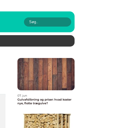
07. jun
Gulvafslibning og priser: hvad koster
nye, flotte trægulve?