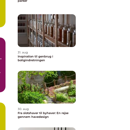
parker
31. aug
Inspiration til genbrug i
boligindretningen
,
30. aug
Fra slotshaver til byhaver: En rejse
gennem havedesign