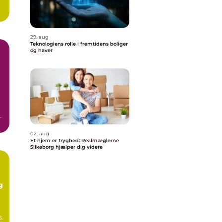
29. aug
Teknologiens rolle i fremtidens boliger
og haver
02. aug
Et hjem er tryghed: Realmæglerne
Silkeborg hjælper dig videre
n
g
s.