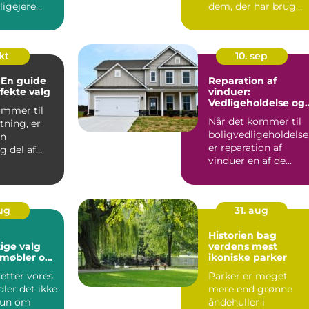
igejere
dem, der har brug...
 ...
okt
10. sep
 En guide
Reparation af
rfekte valg
vinduer:
Vedligeholdelse og
ommer til
forlængelse af
Når det kommer til
tning, er
levetid
boligvedligeholdelse
en
er reparation af
g del af
vinduer en af de
. De tje...
opgaver, der ofte b...
aug
31. aug
Historien bag
ige valg
verdens mest
 møbler og
ikoniske parker
retter vores
Parker er meget
ler det ikke
mere end grønne
kun om
åndehuller i