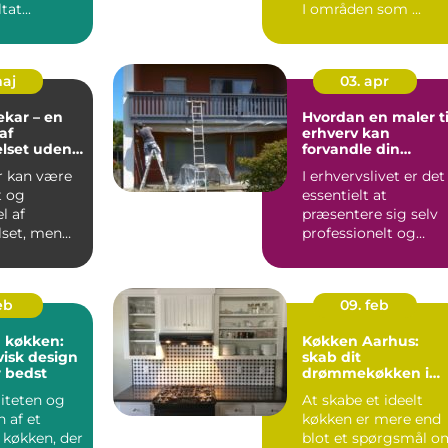
at...
I områden som ...
maj
03. apr
kar – en
Hvordan en maler ti
af
erhverv kan
lset uden
forvandle din
ng
virksomhed
r kan være
I erhvervslivet er det
t og
essentielt at
l af
præsentere sig selv
set, men
professionelt og
 mister
effektivt. En veludf...
eb
09. feb
 køkken:
Køkken Aarhus:
isk design
skab dit
r bedst
drømmekøkken i
hjertet af Jylland
liteten og
At skabe et ideelt
 af et
køkken er mere end
 køkken, der
blot et spørgsmål o