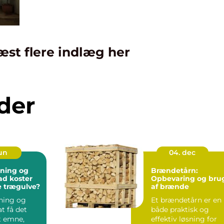
æst flere indlæg her
der
jun
04. dec
bning og
Brændetårn:
vad koster
Opbevaring og bru
te trægulve?
af brænde
bning og
Et brændetårn er en
at få det
både praktisk og
et emne,
effektiv løsning for