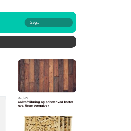
07. jun
Gulvafslibning og priser: hvad koster
nye, flotte trægulve?