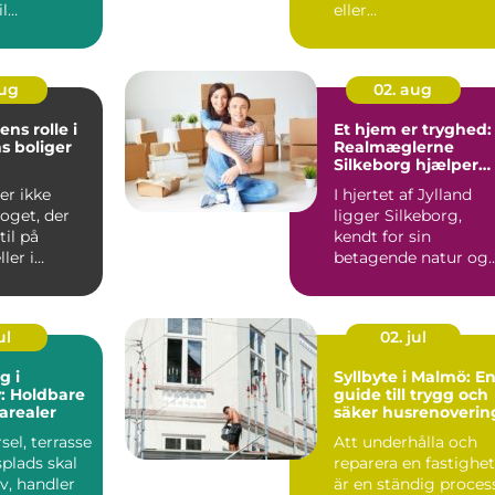
l
eller
 Det er...
fabriksfremstillede
dele sj...
aug
02. aug
ns rolle i
Et hjem er tryghed:
s boliger
Realmæglerne
Silkeborg hjælper
dig videre
er ikke
I hjertet af Jylland
oget, der
ligger Silkeborg,
til på
kendt for sin
ler i
betagende natur og
d...
kulturelle rigdom.
Når...
ul
02. jul
g i
Syllbyte i Malmö: E
: Holdbare
guide till trygg och
arealer
säker husrenoverin
sel, terrasse
Att underhålla och
splads skal
reparera en fastighet
iv, handler
är en ständig proces