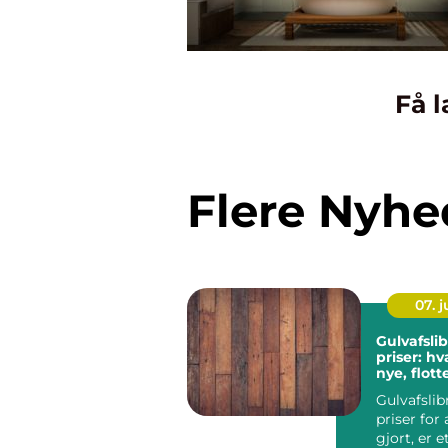
Få l
Flere Nyhe
07. 
Gulvafsli
priser: h
nye, flot
Gulvafsli
priser for 
gjort, er 