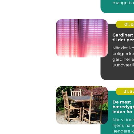
mange bol
undersøger,
01. 
Gardiner:
til det pe
Når det k
boligindre
gardiner 
uundværli
ethvert rum
31. 
De mest
bæredygt
inden for
tekstiler
Når vi ind
hjem, hand
længere 