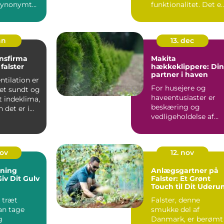
 synonymt
funktionalitet. Det e..
.
an
13. dec
onsfirma
Makita
falster
hækkeklippere: Din
partner i haven
ntilation er
For husejere og
 et sundt og
haveentusiaster er
t indeklima,
beskæring og
 det er i
vedligeholdelse af
hækplanter en
tilbage...
nov
12. nov
bning
Anlægsgartner på
Giv Dit Gulv
Falster: Et Grønt
Touch til Dit Uder
g træt
Falster, denne
an tage
smukke del af
g
Danmark, er berømt