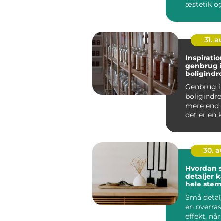
æstetik o
&n...
31. 
Inspiration
genbrug 
boligindr
Genbrug i
boligindr
mere end 
det er en 
bæredygti
30. 
Hvordan 
detaljer 
hele stem
dit hjem
Små detal
en overra
effekt, når