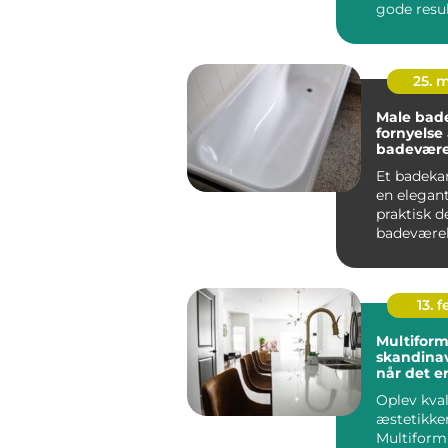
gode result
25. 
Male bade
fornyelse 
badevære
udskiftni
Et badeka
en elegan
praktisk de
badeværel
med tiden
det...
13. f
Multiform
skandinav
når det e
Oplev kva
æstetikken
Multiform