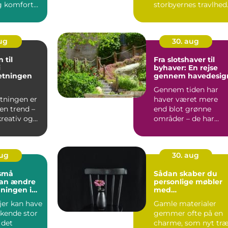
g komfort
storbyernes travlhed
de er kultura...
aug
30. aug
 til
Fra slotshaver til
i
byhaver: En rejse
etningen
gennem havedesig
Gennem tiden har
etningen er
haver været mere
en trend –
end blot grønne
kreativ og
områder – de har
g m&ari...
afspejle...
aug
30. aug
små
Sådan skaber du
kan ændre
personlige møbler
ningen i
med
genbrugsmateriale
jer kan have
Gamle materialer
skende stor
gemmer ofte på en
 det
charme, som nyt tr