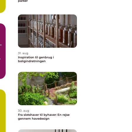
parker
31. aug
,
Inspiration til genbrug i
boligindretningen
30. aug
Fra slotshaver til byhaver: En rejse
gennem havedesign