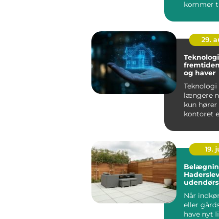
kommer ti
indretning.
29. 
Teknologie
fremtiden
og haver
Teknologi 
længere n
kun hører 
kontoret el
lommen &n
19. j
Belægnin
Haderslev
udendørs
Når indkør
eller gård
have nyt l