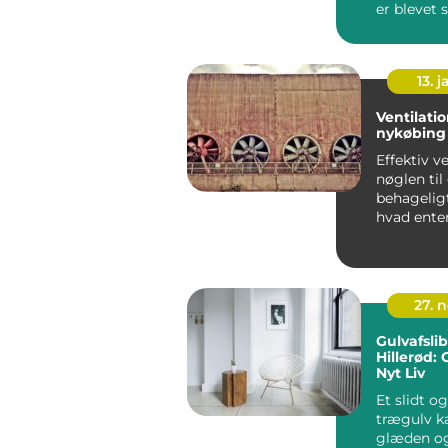
er blevet
med tidl&..
13. j
Ventilati
nykøbing 
Effektiv ve
nøglen til
behagelig
hvad enten
priv...
27. 
Gulvafsli
Hillerød: 
Nyt Liv
Et slidt o
trægulv k
glæden o