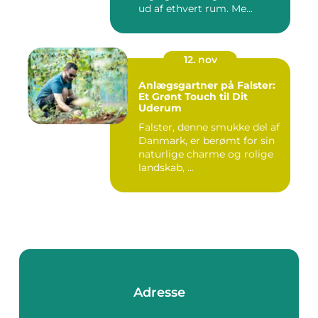
ud af ethvert rum. Me...
12. nov
Anlægsgartner på Falster:
Et Grønt Touch til Dit
Uderum
Falster, denne smukke del af
Danmark, er berømt for sin
naturlige charme og rolige
landskab, ...
Adresse