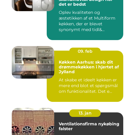
det er bedst
Oplev kvaliteten og
æstetikken af et Multiform
køkken, der er blevet
synonymt med tidl&...
09. feb
Køkken Aarhus: skab dit
drømmekøkken i hjertet af
Jylland
At skabe et ideelt køkken er
mere end blot et spørgsmål
om funktionalitet. Det e...
13. jan
Ventilationsfirma nykøbing
falster