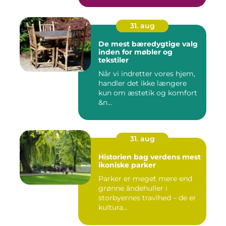
31. aug
De mest bæredygtige valg
inden for møbler og
tekstiler
Når vi indretter vores hjem,
handler det ikke længere
kun om æstetik og komfort
&n...
31. aug
Historien bag verdens mest
ikoniske parker
Parker er meget mere end
grønne åndehuller i
storbyernes travlhed – de er
kultura...