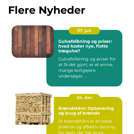
Flere Nyheder
07. jun
Gulvafslibning og priser:
hvad koster nye, flotte
trægulve?
Gulvafslibning og priser for
at få det gjort, er et emne,
mange boligejere
undersøger, ...
04. dec
Brændetårn: Opbevaring
og brug af brænde
Et brændetårn er en både
praktisk og effektiv løsning
for dem, der har brug...