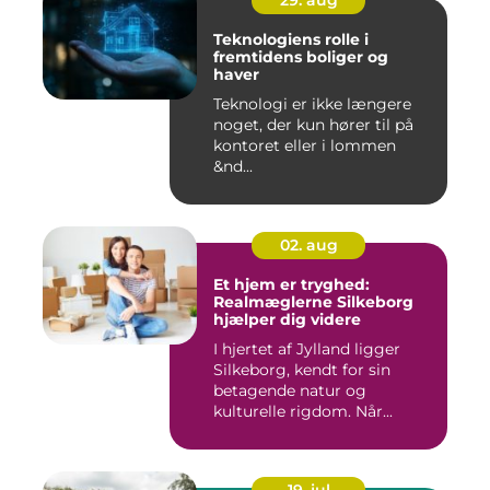
29. aug
Teknologiens rolle i
fremtidens boliger og
haver
Teknologi er ikke længere
noget, der kun hører til på
kontoret eller i lommen
&nd...
02. aug
Et hjem er tryghed:
Realmæglerne Silkeborg
hjælper dig videre
I hjertet af Jylland ligger
Silkeborg, kendt for sin
betagende natur og
kulturelle rigdom. Når...