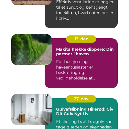
Effektiv ventilation er nøglen
til et sundt og behageligt
indeklima, hvad enten det er
i priv...
13. dec
Makita hækkeklippere: Din
partner i haven
For husejere og
haveentusiaster er
beskæring og
vedligeholdelse af
hækplanter en tilbage...
27. nov
Gulvafslibning Hillerød: Giv
Dit Gulv Nyt Liv
Et slidt og træt trægulv kan
tage glæden og skønheden