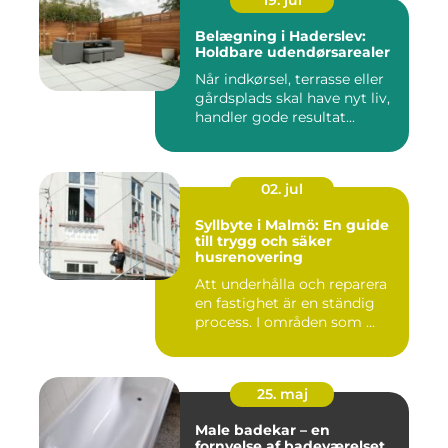
19. jul
Belægning i Haderslev:
Holdbare udendørsarealer
Når indkørsel, terrasse eller
gårdsplads skal have nyt liv,
handler gode resultat...
02. jul
Syllbyte i Malmö: En guide
till trygg och säker
husrenovering
Att underhålla och reparera
en fastighet är en ständig
process. I områden som ...
25. maj
Male badekar – en
fornyelse af badeværelset