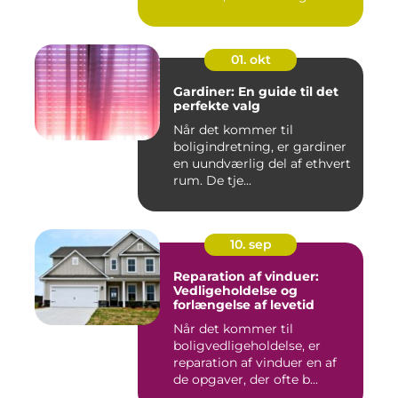
01. okt
Gardiner: En guide til det
perfekte valg
Når det kommer til
boligindretning, er gardiner
en uundværlig del af ethvert
rum. De tje...
10. sep
Reparation af vinduer:
Vedligeholdelse og
forlængelse af levetid
Når det kommer til
boligvedligeholdelse, er
reparation af vinduer en af
de opgaver, der ofte b...