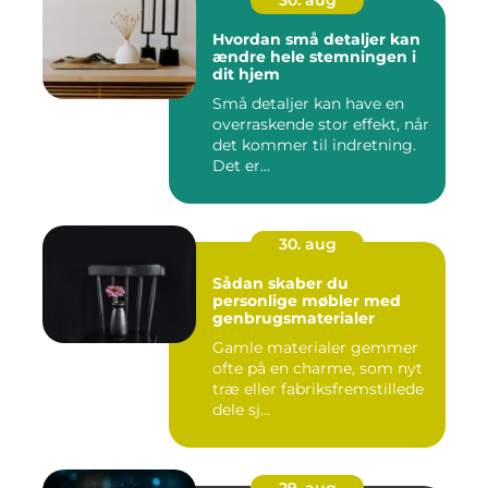
30. aug
Hvordan små detaljer kan
ændre hele stemningen i
dit hjem
Små detaljer kan have en
overraskende stor effekt, når
det kommer til indretning.
Det er...
30. aug
Sådan skaber du
personlige møbler med
genbrugsmaterialer
Gamle materialer gemmer
ofte på en charme, som nyt
træ eller fabriksfremstillede
dele sj...