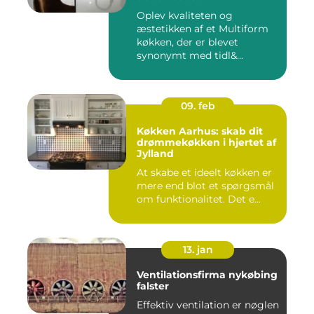
Oplev kvaliteten og
æstetikken af et Multiform
køkken, der er blevet
synonymt med tidl&...
09. feb
Køkken Aarhus: skab dit
drømmekøkken i hjertet af
Jylland
At skabe et ideelt køkken er
mere end blot et spørgsmål
om funktionalitet. Det e...
13. jan
Ventilationsfirma nykøbing
falster
Effektiv ventilation er nøglen