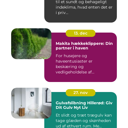
til et sundt og behageligt
indeklima, hvad enten det er
i priv...
13. dec
Makita hækkeklippere: Din
partner i haven
For husejere og
haveentusiaster er
beskæring og
vedligeholdelse af
hækplanter en tilbage...
27. nov
Gulvafslibning Hillerød: Giv
Dit Gulv Nyt Liv
Et slidt og træt trægulv kan
tage glæden og skønheden
ud af ethvert rum. Me...