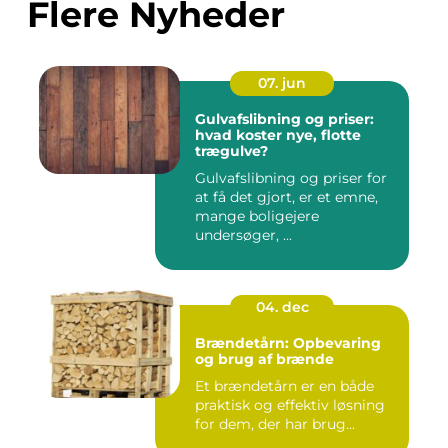
Flere Nyheder
07. jun
Gulvafslibning og priser:
hvad koster nye, flotte
trægulve?
Gulvafslibning og priser for
at få det gjort, er et emne,
mange boligejere
undersøger, ...
04. dec
Brændetårn: Opbevaring
og brug af brænde
Et brændetårn er en både
praktisk og effektiv løsning
for dem, der har brug...