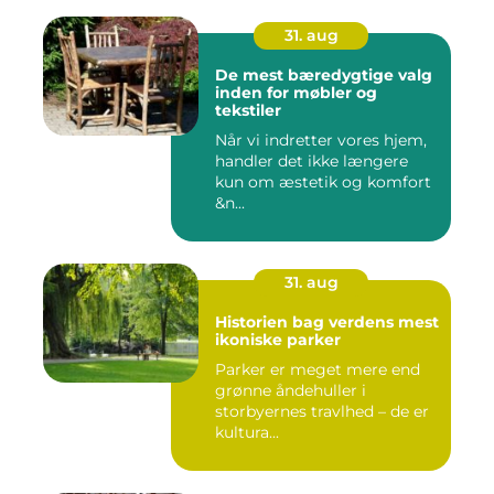
31. aug
De mest bæredygtige valg
inden for møbler og
tekstiler
Når vi indretter vores hjem,
handler det ikke længere
kun om æstetik og komfort
&n...
31. aug
Historien bag verdens mest
ikoniske parker
Parker er meget mere end
grønne åndehuller i
storbyernes travlhed – de er
kultura...