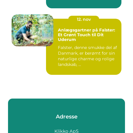
12. nov
Anlægsgartner på Falster:
Et Grønt Touch til Dit
Uderum
Falster, denne smukke del af
Danmark, er berømt for sin
naturlige charme og rolige
landskab, ...
Adresse