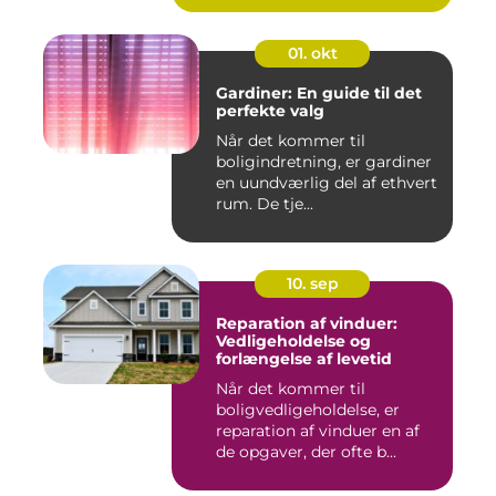
01. okt
Gardiner: En guide til det
perfekte valg
Når det kommer til
boligindretning, er gardiner
en uundværlig del af ethvert
rum. De tje...
10. sep
Reparation af vinduer:
Vedligeholdelse og
forlængelse af levetid
Når det kommer til
boligvedligeholdelse, er
reparation af vinduer en af
de opgaver, der ofte b...