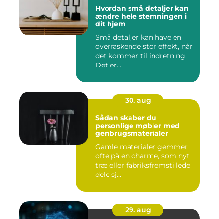
Hvordan små detaljer kan
ændre hele stemningen i
dit hjem
Små detaljer kan have en
overraskende stor effekt, når
det kommer til indretning.
Det er...
30. aug
Sådan skaber du
personlige møbler med
genbrugsmaterialer
Gamle materialer gemmer
ofte på en charme, som nyt
træ eller fabriksfremstillede
dele sj...
29. aug