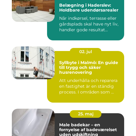
Belægning i Haderslev:
Holdbare udendørsarealer
Når indkørsel, terrasse eller
gårdsplads skal have nyt liv,
handler gode resultat...
02. jul
Syllbyte i Malmö: En guide
till trygg och säker
husrenovering
Att underhålla och reparera
en fastighet är en ständig
process. I områden som ...
25. maj
Male badekar – en
fornyelse af badeværelset
uden udskiftning