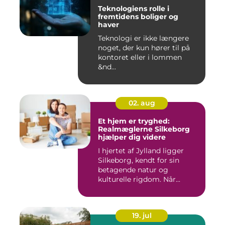
Teknologiens rolle i
fremtidens boliger og
haver
Teknologi er ikke længere
noget, der kun hører til på
kontoret eller i lommen
&nd...
02. aug
Et hjem er tryghed:
Realmæglerne Silkeborg
hjælper dig videre
I hjertet af Jylland ligger
Silkeborg, kendt for sin
betagende natur og
kulturelle rigdom. Når...
19. jul