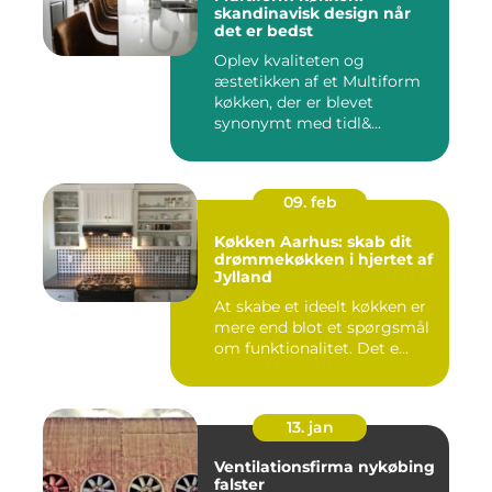
skandinavisk design når
det er bedst
Oplev kvaliteten og
æstetikken af et Multiform
køkken, der er blevet
synonymt med tidl&...
09. feb
Køkken Aarhus: skab dit
drømmekøkken i hjertet af
Jylland
At skabe et ideelt køkken er
mere end blot et spørgsmål
om funktionalitet. Det e...
13. jan
Ventilationsfirma nykøbing
falster