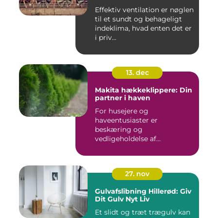
Effektiv ventilation er nøglen
til et sundt og behageligt
indeklima, hvad enten det er
i priv...
13. dec
Makita hækkeklippere: Din
partner i haven
For husejere og
haveentusiaster er
beskæring og
vedligeholdelse af
hækplanter en tilbage...
27. nov
Gulvafslibning Hillerød: Giv
Dit Gulv Nyt Liv
Et slidt og træt trægulv kan