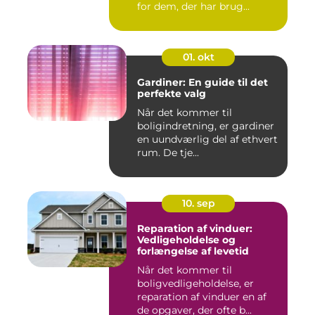
for dem, der har brug...
01. okt
Gardiner: En guide til det
perfekte valg
Når det kommer til
boligindretning, er gardiner
en uundværlig del af ethvert
rum. De tje...
10. sep
Reparation af vinduer:
Vedligeholdelse og
forlængelse af levetid
Når det kommer til
boligvedligeholdelse, er
reparation af vinduer en af
de opgaver, der ofte b...