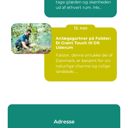
tage glæden og skønheden
ud af ethvert rum. Me...
12. nov
Anlægsgartner på Falster:
Et Grønt Touch til Dit
Uderum
Falster, denne smukke del af
Danmark, er berømt for sin
naturlige charme og rolige
landskab, ...
Adresse