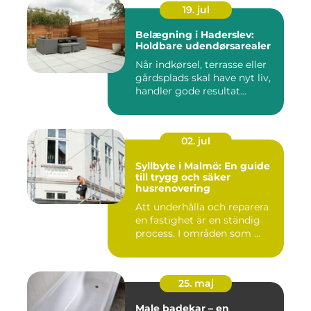
19. jul
Belægning i Haderslev:
Holdbare udendørsarealer
Når indkørsel, terrasse eller
gårdsplads skal have nyt liv,
handler gode resultat...
02. jul
Syllbyte i Malmö: En guide
till trygg och säker
husrenovering
Att underhålla och reparera
en fastighet är en ständig
process. I områden som ...
25. maj
Male badekar – en