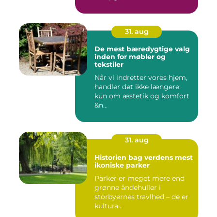
31. aug
De mest bæredygtige valg
inden for møbler og
tekstiler
Når vi indretter vores hjem,
handler det ikke længere
kun om æstetik og komfort
&n...
31. aug
Historien bag verdens mest
ikoniske parker
Parker er meget mere end
grønne åndehuller i
storbyernes travlhed – de er
kultura...