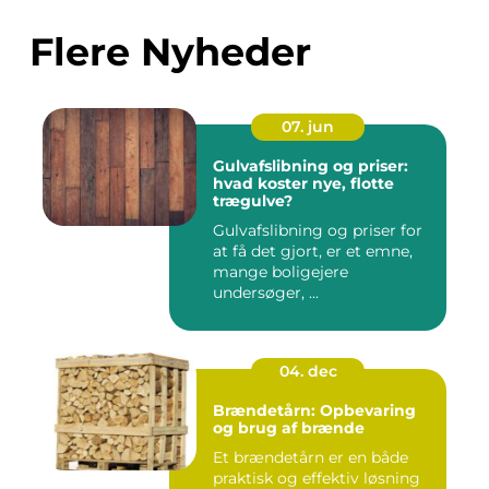
Flere Nyheder
07. jun
Gulvafslibning og priser:
hvad koster nye, flotte
trægulve?
Gulvafslibning og priser for
at få det gjort, er et emne,
mange boligejere
undersøger, ...
04. dec
Brændetårn: Opbevaring
og brug af brænde
Et brændetårn er en både
praktisk og effektiv løsning