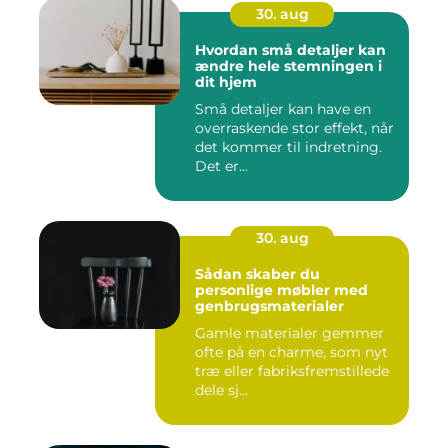
30. aug
Hvordan små detaljer kan
ændre hele stemningen i
dit hjem
Små detaljer kan have en
overraskende stor effekt, når
det kommer til indretning.
Det er...
30. aug
Sådan skaber du
personlige møbler med
genbrugsmaterialer
Gamle materialer gemmer
ofte på en charme, som nyt
træ eller fabriksfremstillede
dele sj...