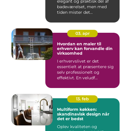
elegant og praktisk del af
badeværelset, men med
tiden mister det...
03. apr
Hvordan en maler til
erhverv kan forvandle din
virksomhed
I erhvervslivet er det
essentielt at præsentere sig
selv professionelt og
effektivt. En veludf...
13. feb
Multiform køkken:
skandinavisk design når
det er bedst
Oplev kvaliteten og