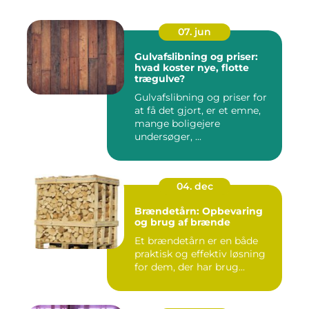
07. jun
Gulvafslibning og priser:
hvad koster nye, flotte
trægulve?
Gulvafslibning og priser for
at få det gjort, er et emne,
mange boligejere
undersøger, ...
04. dec
Brændetårn: Opbevaring
og brug af brænde
Et brændetårn er en både
praktisk og effektiv løsning
for dem, der har brug...