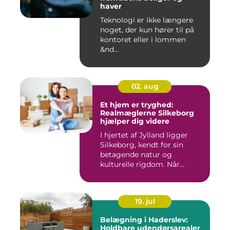
haver
Teknologi er ikke længere
noget, der kun hører til på
kontoret eller i lommen
&nd...
02. aug
Et hjem er tryghed:
Realmæglerne Silkeborg
hjælper dig videre
I hjertet af Jylland ligger
Silkeborg, kendt for sin
betagende natur og
kulturelle rigdom. Når...
19. jul
Belægning i Haderslev:
Holdbare udendørsarealer