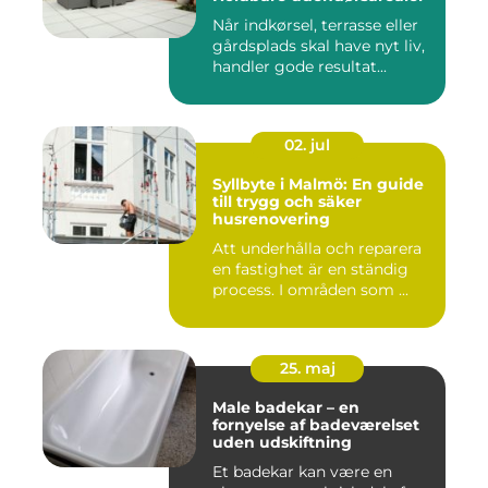
Når indkørsel, terrasse eller
gårdsplads skal have nyt liv,
handler gode resultat...
02. jul
Syllbyte i Malmö: En guide
till trygg och säker
husrenovering
Att underhålla och reparera
en fastighet är en ständig
process. I områden som ...
25. maj
Male badekar – en
fornyelse af badeværelset
uden udskiftning
Et badekar kan være en