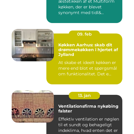
æstetikken af et Multiform
køkken, der er blevet
synonymt med tidl&...
09. feb
Køkken Aarhus: skab dit
drømmekøkken i hjertet af
Jylland
At skabe et ideelt køkken er
mere end blot et spørgsmål
om funktionalitet. Det e...
13. jan
Ventilationsfirma nykøbing
falster
Effektiv ventilation er nøglen
til et sundt og behageligt
indeklima, hvad enten det er