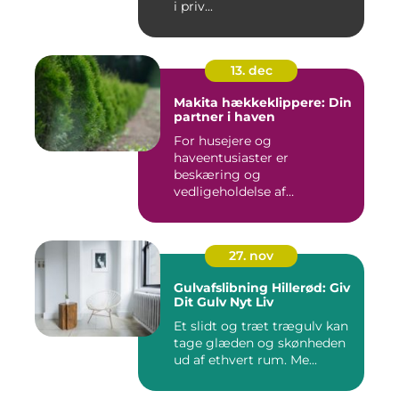
i priv...
13. dec
Makita hækkeklippere: Din
partner i haven
For husejere og
haveentusiaster er
beskæring og
vedligeholdelse af
hækplanter en tilbage...
27. nov
Gulvafslibning Hillerød: Giv
Dit Gulv Nyt Liv
Et slidt og træt trægulv kan
tage glæden og skønheden
ud af ethvert rum. Me...