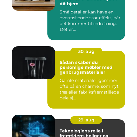
dit hjem
Små detaljer kan have en
overraskende stor effekt, når
det kommer til indretning.
Det er...
30. aug
Sådan skaber du
personlige møbler med
genbrugsmaterialer
Gamle materialer gemmer
ofte på en charme, som nyt
træ eller fabriksfremstillede
dele sj...
29. aug
Teknologiens rolle i
fremtidens boliger og