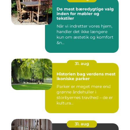
De mest bæredygtige valg
inden for møbler og
tekstiler
Når vi indretter vores hjem,
handler det ikke længere
kun om æstetik og komfort
&n...
31. aug
Historien bag verdens mest
ikoniske parker
Parker er meget mere end
grønne åndehuller i
storbyernes travlhed – de er
kultura...
31. aug