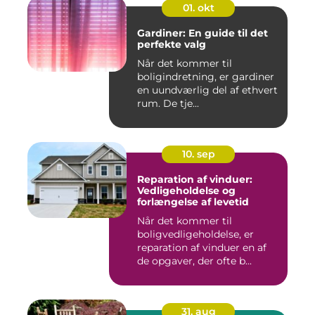
01. okt
Gardiner: En guide til det
perfekte valg
Når det kommer til
boligindretning, er gardiner
en uundværlig del af ethvert
rum. De tje...
10. sep
Reparation af vinduer:
Vedligeholdelse og
forlængelse af levetid
Når det kommer til
boligvedligeholdelse, er
reparation af vinduer en af
de opgaver, der ofte b...
31. aug