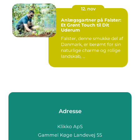
12. nov
Anlægsgartner på Falster:
Et Grønt Touch til Dit
Uderum
Falster, denne smukke del af
Danmark, er berømt for sin
naturlige charme og rolige
landskab, ...
Adresse