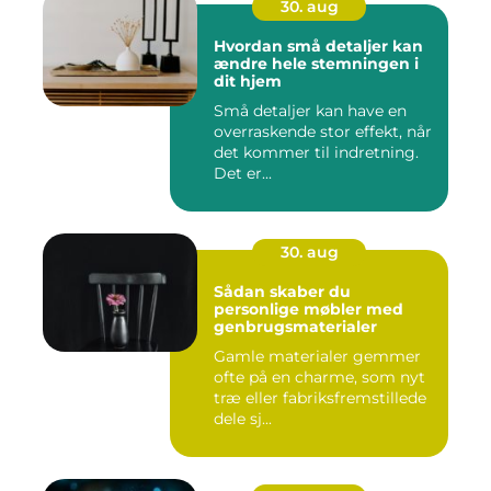
30. aug
Hvordan små detaljer kan
ændre hele stemningen i
dit hjem
Små detaljer kan have en
overraskende stor effekt, når
det kommer til indretning.
Det er...
30. aug
Sådan skaber du
personlige møbler med
genbrugsmaterialer
Gamle materialer gemmer
ofte på en charme, som nyt
træ eller fabriksfremstillede
dele sj...