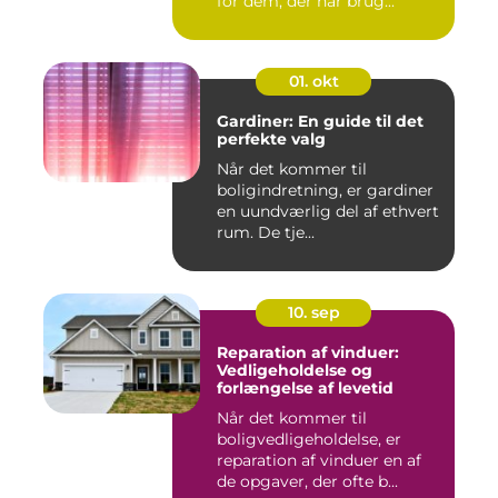
for dem, der har brug...
01. okt
Gardiner: En guide til det
perfekte valg
Når det kommer til
boligindretning, er gardiner
en uundværlig del af ethvert
rum. De tje...
10. sep
Reparation af vinduer:
Vedligeholdelse og
forlængelse af levetid
Når det kommer til
boligvedligeholdelse, er
reparation af vinduer en af
de opgaver, der ofte b...