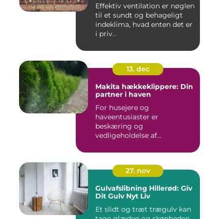
Effektiv ventilation er nøglen
til et sundt og behageligt
indeklima, hvad enten det er
i priv...
13. dec
Makita hækkeklippere: Din
partner i haven
For husejere og
haveentusiaster er
beskæring og
vedligeholdelse af
hækplanter en tilbage...
27. nov
Gulvafslibning Hillerød: Giv
Dit Gulv Nyt Liv
Et slidt og træt trægulv kan
tage glæden og skønheden