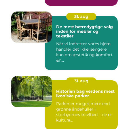
31. aug
De mest bæredygtige valg
inden for møbler og
tekstiler
Når vi indretter vores hjem,
handler det ikke længere
kun om æstetik og komfort
&n...
31. aug
Historien bag verdens mest
ikoniske parker
Parker er meget mere end
grønne åndehuller i
storbyernes travlhed – de er
kultura...