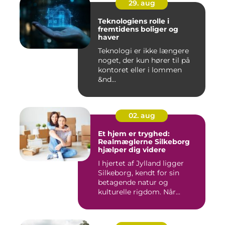
29. aug
Teknologiens rolle i
fremtidens boliger og
haver
Teknologi er ikke længere
noget, der kun hører til på
kontoret eller i lommen
&nd...
02. aug
Et hjem er tryghed:
Realmæglerne Silkeborg
hjælper dig videre
I hjertet af Jylland ligger
Silkeborg, kendt for sin
betagende natur og
kulturelle rigdom. Når...