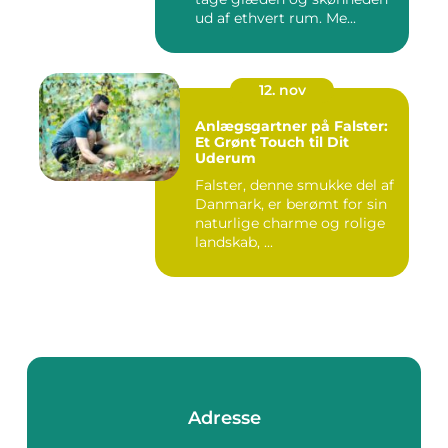
ud af ethvert rum. Me...
12. nov
Anlægsgartner på Falster:
Et Grønt Touch til Dit
Uderum
Falster, denne smukke del af
Danmark, er berømt for sin
naturlige charme og rolige
landskab, ...
Adresse