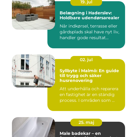
19. jul
Belægning i Haderslev:
Holdbare udendørsarealer
Når indkørsel, terrasse eller
gårdsplads skal have nyt liv,
handler gode resultat...
02. jul
Syllbyte i Malmö: En guide
till trygg och säker
husrenovering
Att underhålla och reparera
en fastighet är en ständig
process. I områden som ...
25. maj
Male badekar – en