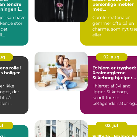
kan ændre
personlige møbler
ningen i
med
genbrugsmateriale
jer kan have
Gamle materialer
skende stor
gemmer ofte på en
 det
charme, som nyt tr
l
eller
 Det er...
fabriksfremstillede
dele sj...
aug
02. aug
ns rolle i
Et hjem er tryghed:
s boliger
Realmæglerne
Silkeborg hjælper
dig videre
er ikke
I hjertet af Jylland
oget, der
ligger Silkeborg,
til på
kendt for sin
ler i
betagende natur og
d...
kulturelle rigdom.
Når...
ul
02. jul
g i
Syllbyte i Malmö: E