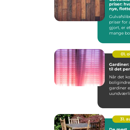
priser: h
nye, flot
Gulvafsli
priser for 
gjort, er 
mange bol
undersøger,
01. 
Gardiner:
til det pe
Når det k
boligindre
gardiner 
uundværli
ethvert rum
31. 
De mest