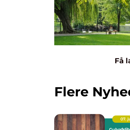
Få l
Flere Nyhe
07. 
Gulvafsli