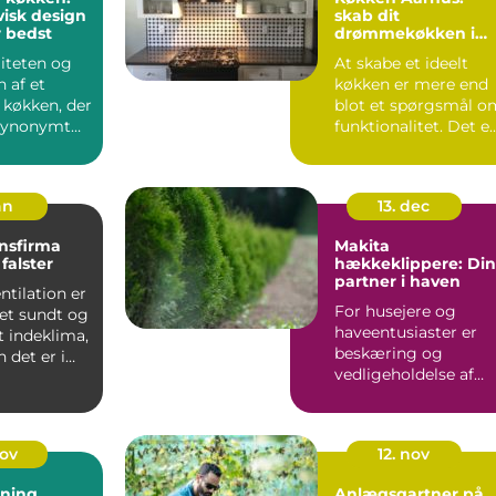
isk design
skab dit
r bedst
drømmekøkken i
hjertet af Jylland
liteten og
At skabe et ideelt
 af et
køkken er mere end
 køkken, der
blot et spørgsmål o
 synonymt
funktionalitet. Det e..
.
an
13. dec
onsfirma
Makita
falster
hækkeklippere: Din
partner i haven
ntilation er
For husejere og
 et sundt og
haveentusiaster er
t indeklima,
beskæring og
 det er i
vedligeholdelse af
hækplanter en
tilbage...
nov
12. nov
bning
Anlægsgartner på