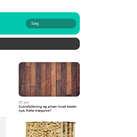
07. jun
Gulvafslibning og priser: hvad koster
nye, flotte trægulve?