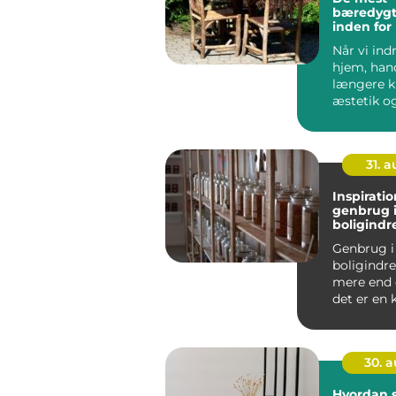
bæredygt
inden for
tekstiler
Når vi ind
hjem, hand
længere 
æstetik o
&n...
31. 
Inspiration
genbrug 
boligindr
Genbrug i
boligindr
mere end 
det er en 
bæredygti
30. 
Hvordan 