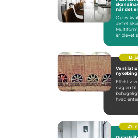
skandinav
når det e
Oplev kva
æstetikken
Multiform
er blevet
med tidl&..
13. j
Ventilati
nykøbing 
Effektiv ve
nøglen til
behagelig
hvad enten
priv...
27. 
Gulvafsli