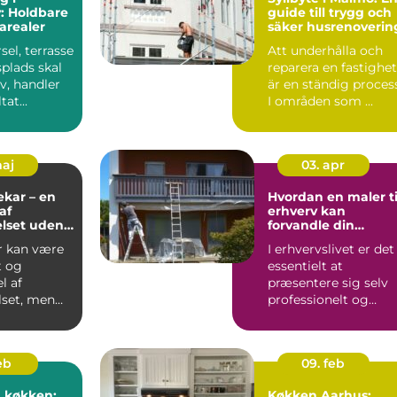
: Holdbare
guide till trygg och
arealer
säker husrenoverin
sel, terrasse
Att underhålla och
splads skal
reparera en fastighet
iv, handler
är en ständig proces
at...
I områden som ...
maj
03. apr
kar – en
Hvordan en maler ti
af
erhverv kan
lset uden
forvandle din
ng
virksomhed
r kan være
I erhvervslivet er det
t og
essentielt at
l af
præsentere sig selv
set, men
professionelt og
 mister
effektivt. En veludf...
eb
09. feb
 køkken:
Køkken Aarhus: