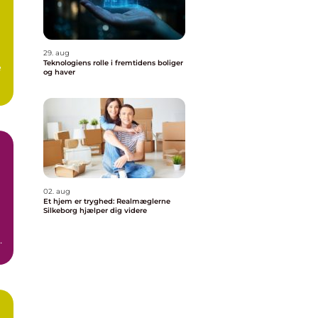
r
29. aug
Teknologiens rolle i fremtidens boliger
æ
og haver
02. aug
Et hjem er tryghed: Realmæglerne
Silkeborg hjælper dig videre
n