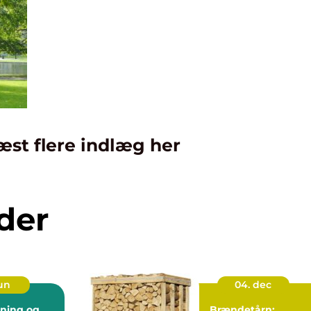
æst flere indlæg her
der
jun
04. dec
bning og
Brændetårn: