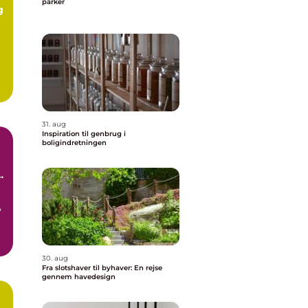
parker
g
31. aug
Inspiration til genbrug i
boligindretningen
,
30. aug
Fra slotshaver til byhaver: En rejse
gennem havedesign