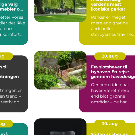
ige valg
verdens mest
 møbler og
ikoniske parker
retter vores
Parker er meget
ler det ikke
mere end grønne
kun om
åndehuller i
g komfort
storbyernes travlhed
de er kultura...
aug
30. aug
 til
Fra slotshaver til
i
byhaver: En rejse
etningen
gennem havedesig
Gennem tiden har
etningen er
haver været mere
en trend –
end blot grønne
kreativ og
områder – de har
g m&ari...
afspejle...
aug
30. aug
små
Sådan skaber du