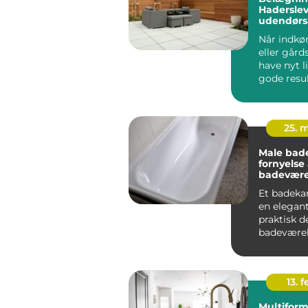
Haderslev
udendørs
Når indkør
eller gård
have nyt l
gode result
25. 
Male bade
fornyelse 
badevære
udskiftni
Et badeka
en elegan
praktisk de
badeværel
med tiden
det...
13. f
Multiform