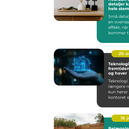
detaljer 
hele stem
dit hjem
Små detal
en overra
effekt, når
kommer ti
indretning.
29. 
Teknologie
fremtiden
og haver
Teknologi 
længere n
kun hører 
kontoret el
lommen &n
19. j
Belægnin