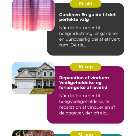
01. okt
Gardiner: En guide til det
perfekte valg
Når det kommer til
boligindretning, er gardiner
en uundværlig del af ethvert
rum. De tje...
10. sep
Reparation af vinduer:
Vedligeholdelse og
forlængelse af levetid
Når det kommer til
boligvedligeholdelse, er
reparation af vinduer en af
de opgaver, der ofte b...
31. aug