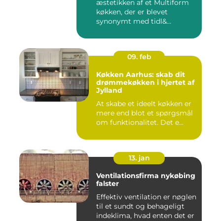
æstetikken af et Multiform
køkken, der er blevet
synonymt med tidl&...
09. feb
Køkken Aarhus: skab dit
drømmekøkken i hjertet af
Jylland
At skabe et ideelt køkken er
mere end blot et spørgsmål
om funktionalitet. Det e...
13. jan
Ventilationsfirma nykøbing
falster
Effektiv ventilation er nøglen
til et sundt og behageligt
indeklima, hvad enten det er