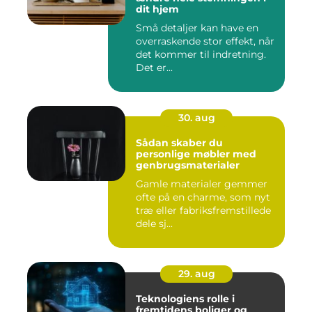
dit hjem
Små detaljer kan have en
overraskende stor effekt, når
det kommer til indretning.
Det er...
30. aug
Sådan skaber du
personlige møbler med
genbrugsmaterialer
Gamle materialer gemmer
ofte på en charme, som nyt
træ eller fabriksfremstillede
dele sj...
29. aug
Teknologiens rolle i
fremtidens boliger og