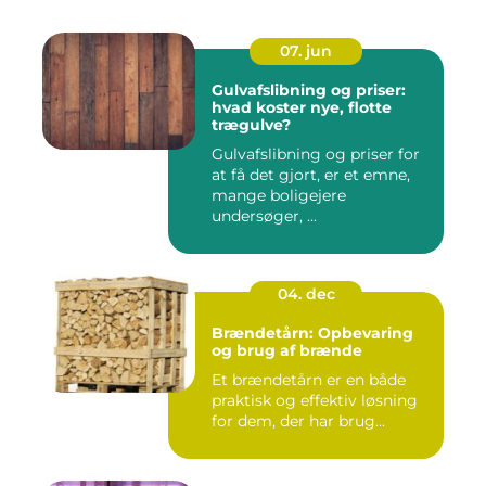
07. jun
Gulvafslibning og priser:
hvad koster nye, flotte
trægulve?
Gulvafslibning og priser for
at få det gjort, er et emne,
mange boligejere
undersøger, ...
04. dec
Brændetårn: Opbevaring
og brug af brænde
Et brændetårn er en både
praktisk og effektiv løsning
for dem, der har brug...