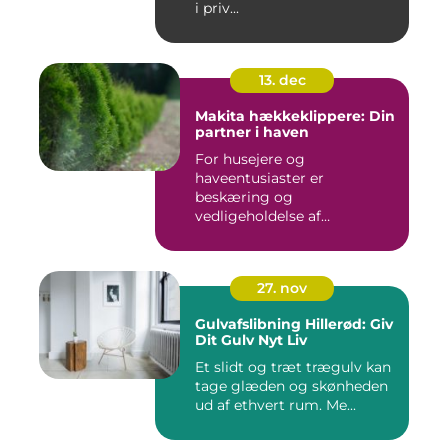
i priv...
13. dec
Makita hækkeklippere: Din
partner i haven
For husejere og
haveentusiaster er
beskæring og
vedligeholdelse af
hækplanter en tilbage...
27. nov
Gulvafslibning Hillerød: Giv
Dit Gulv Nyt Liv
Et slidt og træt trægulv kan
tage glæden og skønheden
ud af ethvert rum. Me...