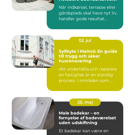
Når indkørsel, terrasse eller
gårdsplads skal have nyt liv,
handler gode resultat...
02. jul
Syllbyte i Malmö: En guide
till trygg och säker
husrenovering
Att underhålla och reparera
en fastighet är en ständig
process. I områden som ...
25. maj
Male badekar – en
fornyelse af badeværelset
uden udskiftning
Et badekar kan være en