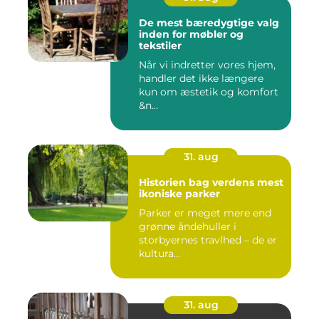
De mest bæredygtige valg
inden for møbler og
tekstiler
Når vi indretter vores hjem,
handler det ikke længere
kun om æstetik og komfort
&n...
31. aug
Historien bag verdens mest
ikoniske parker
Parker er meget mere end
grønne åndehuller i
storbyernes travlhed – de er
kultura...
31. aug