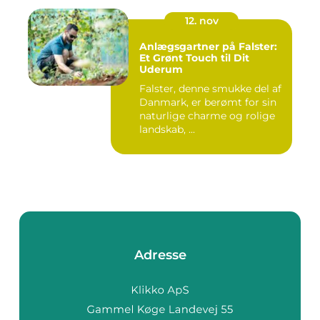
12. nov
Anlægsgartner på Falster:
Et Grønt Touch til Dit
Uderum
Falster, denne smukke del af
Danmark, er berømt for sin
naturlige charme og rolige
landskab, ...
Adresse