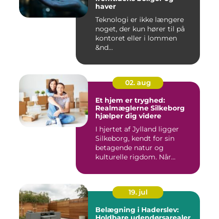
haver
Teknologi er ikke længere
noget, der kun hører til på
kontoret eller i lommen
&nd...
02. aug
Et hjem er tryghed:
Realmæglerne Silkeborg
hjælper dig videre
I hjertet af Jylland ligger
Silkeborg, kendt for sin
betagende natur og
kulturelle rigdom. Når...
19. jul
Belægning i Haderslev:
Holdbare udendørsarealer