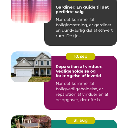
Gardiner: En guide til det
perfekte valg
Når det kommer til
boligindretning, er gardiner
en uundværlig del af ethvert
rum. De tje...
10. sep
Reparation af vinduer:
Vedligeholdelse og
forlængelse af levetid
Når det kommer til
boligvedligeholdelse, er
reparation af vinduer en af
de opgaver, der ofte b...
31. aug