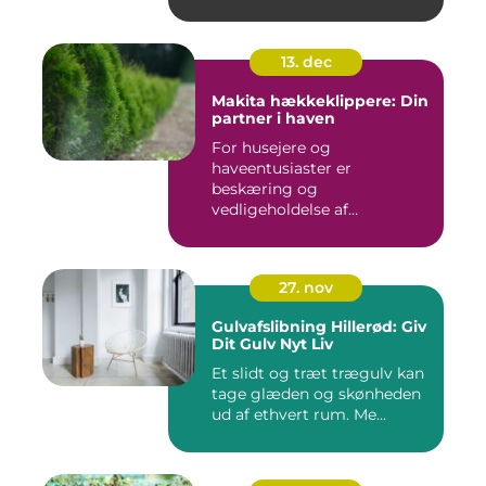
13. dec
Makita hækkeklippere: Din
partner i haven
For husejere og
haveentusiaster er
beskæring og
vedligeholdelse af
hækplanter en tilbage...
27. nov
Gulvafslibning Hillerød: Giv
Dit Gulv Nyt Liv
Et slidt og træt trægulv kan
tage glæden og skønheden
ud af ethvert rum. Me...