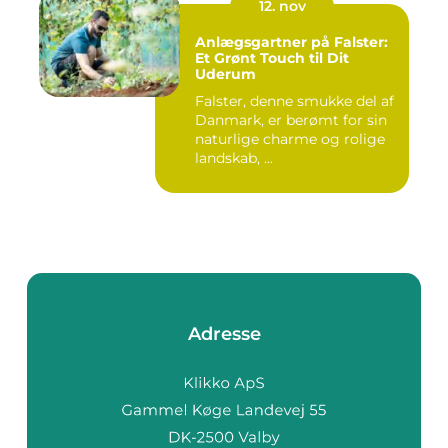
12. nov
Anlægsgartner på Falster:
Et Grønt Touch til Dit
Uderum
Falster, denne smukke del af
Danmark, er berømt for sin
naturlige charme og rolige
landskab, ...
Adresse