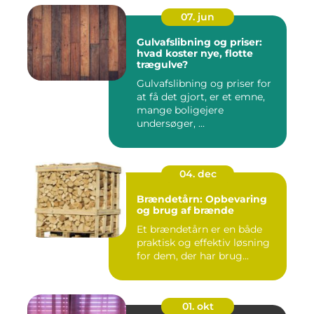
07. jun
Gulvafslibning og priser:
hvad koster nye, flotte
trægulve?
Gulvafslibning og priser for
at få det gjort, er et emne,
mange boligejere
undersøger, ...
04. dec
Brændetårn: Opbevaring
og brug af brænde
Et brændetårn er en både
praktisk og effektiv løsning
for dem, der har brug...
01. okt