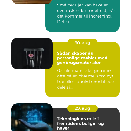
Små detaljer kan have en
overraskende stor effekt, når
det kommer til indretning.
Det er...
30. aug
Sådan skaber du
personlige møbler med
genbrugsmaterialer
Gamle materialer gemmer
ofte på en charme, som nyt
træ eller fabriksfremstillede
dele sj...
29. aug
Teknologiens rolle i
fremtidens boliger og
haver