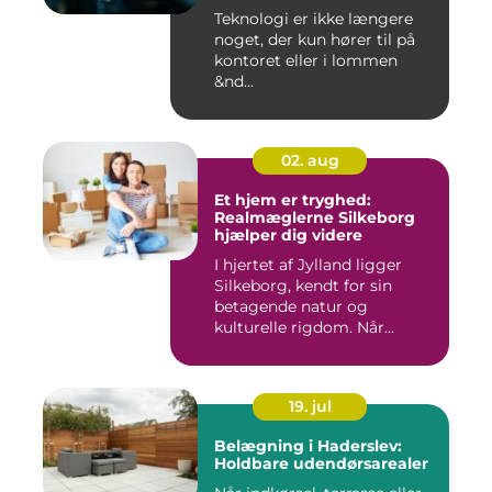
Teknologi er ikke længere
noget, der kun hører til på
kontoret eller i lommen
&nd...
02. aug
Et hjem er tryghed:
Realmæglerne Silkeborg
hjælper dig videre
I hjertet af Jylland ligger
Silkeborg, kendt for sin
betagende natur og
kulturelle rigdom. Når...
19. jul
Belægning i Haderslev:
Holdbare udendørsarealer