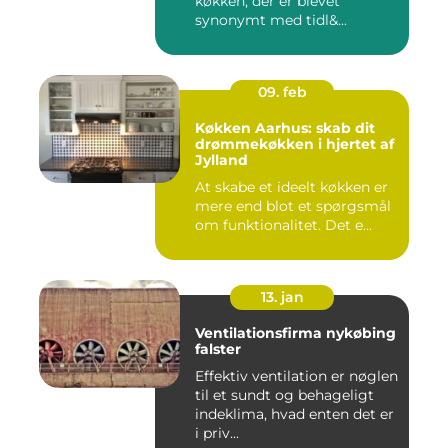
køkken, der er blevet
synonymt med tidl&...
09. feb
Køkken Aarhus: skab dit
drømmekøkken i hjertet af
Jylland
At skabe et ideelt køkken er
mere end blot et spørgsmål
om funktionalitet. Det e...
13. jan
Ventilationsfirma nykøbing
falster
Effektiv ventilation er nøglen
til et sundt og behageligt
indeklima, hvad enten det er
i priv...