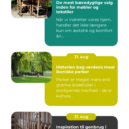
De mest bæredygtige valg
inden for møbler og
tekstiler
Når vi indretter vores hjem,
handler det ikke længere
kun om æstetik og komfort
&n...
31. aug
Historien bag verdens mest
ikoniske parker
Parker er meget mere end
grønne åndehuller i
storbyernes travlhed – de er
kultura...
31. aug
Inspiration til genbrug i