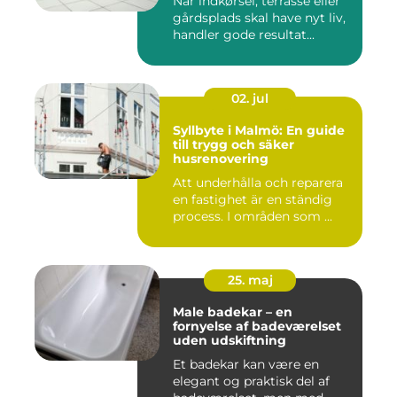
Når indkørsel, terrasse eller
gårdsplads skal have nyt liv,
handler gode resultat...
02. jul
Syllbyte i Malmö: En guide
till trygg och säker
husrenovering
Att underhålla och reparera
en fastighet är en ständig
process. I områden som ...
25. maj
Male badekar – en
fornyelse af badeværelset
uden udskiftning
Et badekar kan være en
elegant og praktisk del af