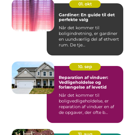
01. okt
Gardiner: En guide til det
perfekte valg
Når det kommer til
boligindretning, er gardiner
en uundværlig del af ethvert
rum. De tje...
10. sep
Reparation af vinduer:
Vedligeholdelse og
forlængelse af levetid
Når det kommer til
boligvedligeholdelse, er
reparation af vinduer en af
de opgaver, der ofte b...
31. aug