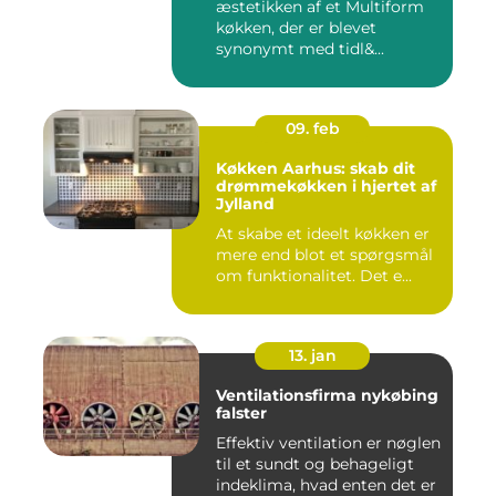
æstetikken af et Multiform
køkken, der er blevet
synonymt med tidl&...
09. feb
Køkken Aarhus: skab dit
drømmekøkken i hjertet af
Jylland
At skabe et ideelt køkken er
mere end blot et spørgsmål
om funktionalitet. Det e...
13. jan
Ventilationsfirma nykøbing
falster
Effektiv ventilation er nøglen
til et sundt og behageligt
indeklima, hvad enten det er