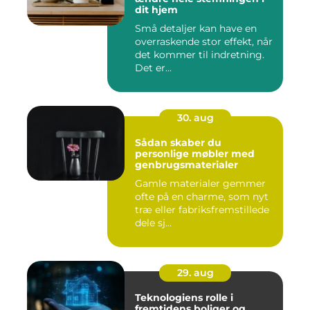
dit hjem
Små detaljer kan have en
overraskende stor effekt, når
det kommer til indretning.
Det er...
30. aug
Sådan skaber du
personlige møbler med
genbrugsmaterialer
Gamle materialer gemmer
ofte på en charme, som nyt
træ eller fabriksfremstillede
dele sj...
29. aug
Teknologiens rolle i
fremtidens boliger og