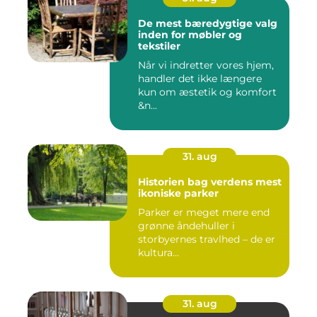
De mest bæredygtige valg
inden for møbler og
tekstiler
Når vi indretter vores hjem,
handler det ikke længere
kun om æstetik og komfort
&n...
31. aug
Historien bag verdens mest
ikoniske parker
Parker er meget mere end
grønne åndehuller i
storbyernes travlhed – de er
kultura...
31. aug