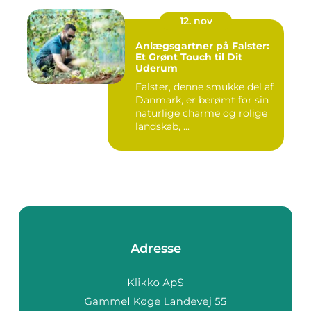
12. nov
Anlægsgartner på Falster:
Et Grønt Touch til Dit
Uderum
Falster, denne smukke del af
Danmark, er berømt for sin
naturlige charme og rolige
landskab, ...
Adresse