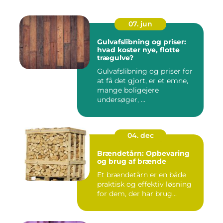
07. jun
Gulvafslibning og priser:
hvad koster nye, flotte
trægulve?
Gulvafslibning og priser for
at få det gjort, er et emne,
mange boligejere
undersøger, ...
04. dec
Brændetårn: Opbevaring
og brug af brænde
Et brændetårn er en både
praktisk og effektiv løsning
for dem, der har brug...