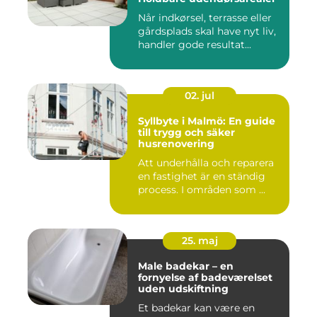
Når indkørsel, terrasse eller
gårdsplads skal have nyt liv,
handler gode resultat...
02. jul
Syllbyte i Malmö: En guide
till trygg och säker
husrenovering
Att underhålla och reparera
en fastighet är en ständig
process. I områden som ...
25. maj
Male badekar – en
fornyelse af badeværelset
uden udskiftning
Et badekar kan være en