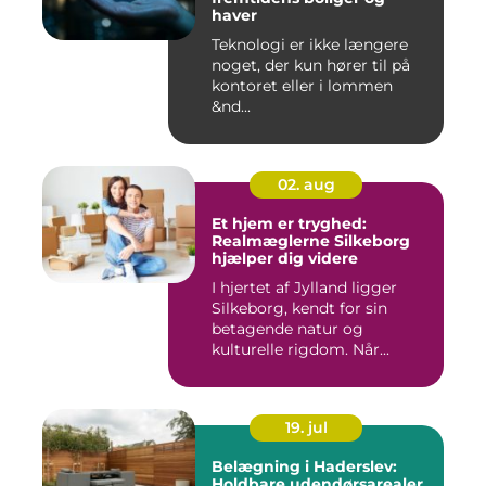
haver
Teknologi er ikke længere
noget, der kun hører til på
kontoret eller i lommen
&nd...
02. aug
Et hjem er tryghed:
Realmæglerne Silkeborg
hjælper dig videre
I hjertet af Jylland ligger
Silkeborg, kendt for sin
betagende natur og
kulturelle rigdom. Når...
19. jul
Belægning i Haderslev:
Holdbare udendørsarealer