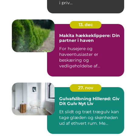
i priv...
13. dec
Makita hækkeklippere: Din
partner i haven
For husejere og
haveentusiaster er
beskæring og
vedligeholdelse af
hækplanter en tilbage...
27. nov
Gulvafslibning Hillerød: Giv
Dit Gulv Nyt Liv
Et slidt og træt trægulv kan
tage glæden og skønheden
ud af ethvert rum. Me...