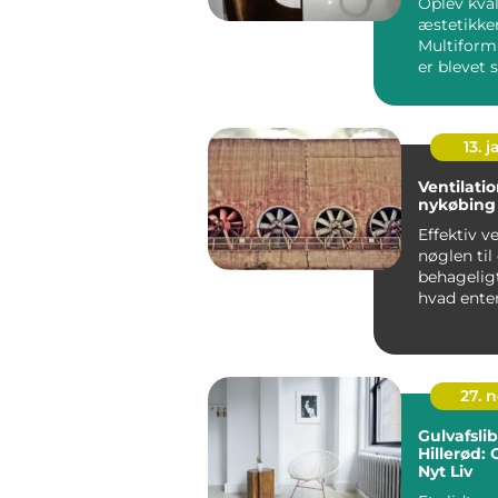
Oplev kva
æstetikken
Multiform
er blevet
med tidl&..
13. j
Ventilati
nykøbing 
Effektiv ve
nøglen til
behagelig
hvad enten
priv...
27. 
Gulvafsli
Hillerød: 
Nyt Liv