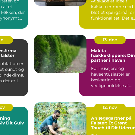
liteten og
At skabe et ideelt
 af et
køkken er mere end
 køkken, der
blot et spørgsmål o
 synonymt
funktionalitet. Det e..
.
an
13. dec
onsfirma
Makita
falster
hækkeklippere: Din
partner i haven
ntilation er
For husejere og
 et sundt og
haveentusiaster er
t indeklima,
beskæring og
 det er i
vedligeholdelse af
hækplanter en
tilbage...
nov
12. nov
bning
Anlægsgartner på
Giv Dit Gulv
Falster: Et Grønt
Touch til Dit Uder