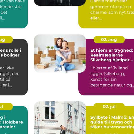
jer kan have
Gamle materialer
skende stor
gemmer ofte på en
 det
charme, som nyt tr
l
eller
 Det er...
fabriksfremstillede
dele sj...
aug
02. aug
ns rolle i
Et hjem er tryghed:
s boliger
Realmæglerne
Silkeborg hjælper
dig videre
er ikke
I hjertet af Jylland
oget, der
ligger Silkeborg,
til på
kendt for sin
ler i
betagende natur og
d...
kulturelle rigdom.
Når...
ul
02. jul
g i
Syllbyte i Malmö: E
: Holdbare
guide till trygg och
arealer
säker husrenoverin