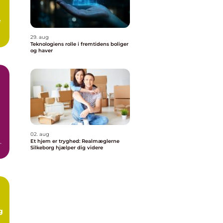
æ
29. aug
Teknologiens rolle i fremtidens boliger
og haver
02. aug
Et hjem er tryghed: Realmæglerne
Silkeborg hjælper dig videre
n
g