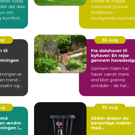
retter vores
Parker er meget
ler det ikke
mere end grønne
kun om
åndehuller i
g komfort
storbyernes travlhed
de er kultura...
aug
30. aug
 til
Fra slotshaver til
i
byhaver: En rejse
etningen
gennem havedesig
Gennem tiden har
etningen er
haver været mere
en trend –
end blot grønne
kreativ og
områder – de har
g m&ari...
afspejle...
aug
30. aug
små
Sådan skaber du
kan ændre
personlige møbler
ningen i
med
genbrugsmateriale