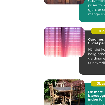
Gulvafsli
priser for 
gjort, er 
mange bol
undersøger,
01. 
Gardiner:
til det pe
Når det k
boligindre
gardiner 
uundværli
ethvert rum
31. 
De mest
bæredygt
inden for
tekstiler