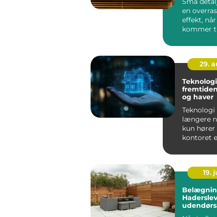
Små detal
en overra
effekt, når
kommer ti
indretning.
29. 
Teknologie
fremtiden
og haver
Teknologi 
længere n
kun hører 
kontoret el
lommen &n
19. j
Belægnin
Haderslev
udendørs