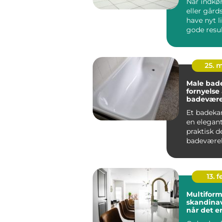
Når indkør
eller gård
have nyt l
gode result
25. 
Male bade
fornyelse 
badevære
udskiftni
Et badeka
en elegan
praktisk de
badeværel
med tiden
det...
13. f
Multiform
skandinav
når det e