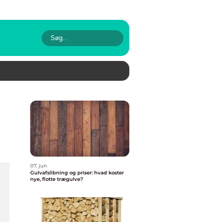
07. jun
Gulvafslibning og priser: hvad koster
nye, flotte trægulve?