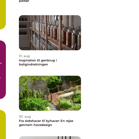
parker
31. aug
Inspiration til genbrug i
boligindretningen
,
30. aug
Fra slotshaver til byhaver: En rejse
gennem havedesign