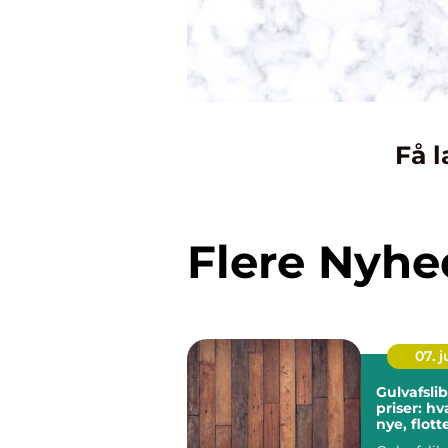
Få l
Flere Nyhe
07. 
Gulvafsli
priser: h
nye, flot