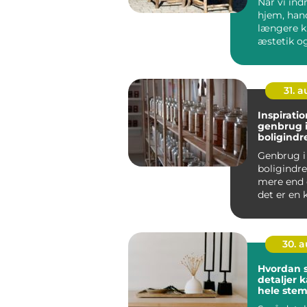
Når vi ind
hjem, hand
længere 
æstetik o
&n...
31. 
Inspiration
genbrug 
boligindr
Genbrug i
boligindr
mere end 
det er en 
bæredygti
30. 
Hvordan 
detaljer 
hele stem
dit hjem