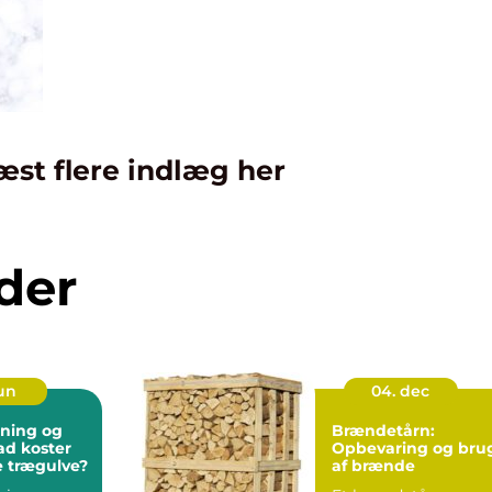
æst flere indlæg her
der
jun
04. dec
bning og
Brændetårn:
vad koster
Opbevaring og bru
te trægulve?
af brænde