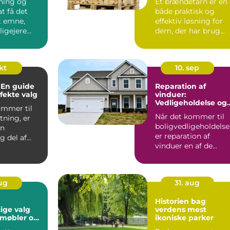
bning og
Et brændetårn er en
at få det
både praktisk og
et emne,
effektiv løsning for
igejere
dem, der har brug...
 ...
okt
10. sep
 En guide
Reparation af
rfekte valg
vinduer:
Vedligeholdelse og
ommer til
forlængelse af
Når det kommer til
tning, er
levetid
boligvedligeholdelse
en
er reparation af
g del af
vinduer en af de
. De tje...
opgaver, der ofte b...
aug
31. aug
Historien bag
ige valg
verdens mest
 møbler og
ikoniske parker