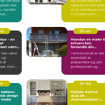
sel, terrasse
Att underhålla och
splads skal
reparera en fastighet
iv, handler
är en ständig proces
at...
I områden som ...
maj
03. apr
kar – en
Hvordan en maler ti
af
erhverv kan
lset uden
forvandle din
ng
virksomhed
r kan være
I erhvervslivet er det
t og
essentielt at
l af
præsentere sig selv
set, men
professionelt og
 mister
effektivt. En veludf...
eb
09. feb
 køkken:
Køkken Aarhus:
isk design
skab dit
r bedst
drømmekøkken i
hjertet af Jylland