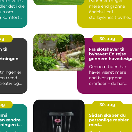
retter vores
Parker er meget
ler det ikke
mere end grønne
kun om
åndehuller i
g komfort
storbyernes travlhed
de er kultura...
aug
30. aug
 til
Fra slotshaver til
i
byhaver: En rejse
etningen
gennem havedesig
Gennem tiden har
etningen er
haver været mere
en trend –
end blot grønne
kreativ og
områder – de har
g m&ari...
afspejle...
aug
30. aug
små
Sådan skaber du
kan ændre
personlige møbler
ningen i
med
genbrugsmateriale