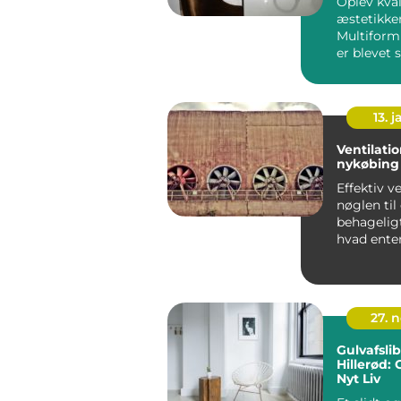
Oplev kva
æstetikken
Multiform
er blevet
med tidl&..
13. j
Ventilati
nykøbing 
Effektiv ve
nøglen til
behagelig
hvad enten
priv...
27. 
Gulvafsli
Hillerød: 
Nyt Liv