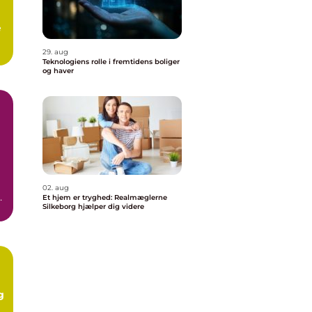
æ
29. aug
Teknologiens rolle i fremtidens boliger
og haver
02. aug
Et hjem er tryghed: Realmæglerne
Silkeborg hjælper dig videre
n
g