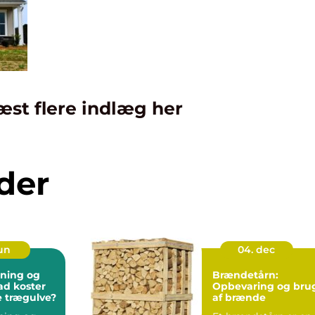
æst flere indlæg her
der
jun
04. dec
bning og
Brændetårn:
vad koster
Opbevaring og bru
te trægulve?
af brænde