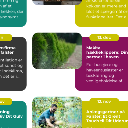
liteten og
At skabe et ideelt
 af et
køkken er mere end
 køkken, der
blot et spørgsmål o
 synonymt
funktionalitet. Det e..
.
an
13. dec
onsfirma
Makita
falster
hækkeklippere: Din
partner i haven
ntilation er
For husejere og
 et sundt og
haveentusiaster er
t indeklima,
beskæring og
 det er i
vedligeholdelse af
hækplanter en
tilbage...
nov
12. nov
bning
Anlægsgartner på
Giv Dit Gulv
Falster: Et Grønt
Touch til Dit Uder