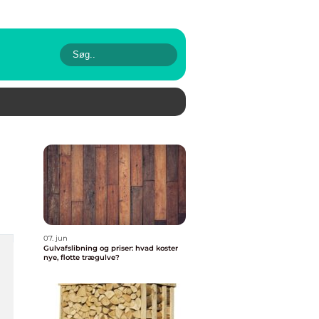
07. jun
Gulvafslibning og priser: hvad koster
nye, flotte trægulve?