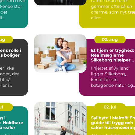
jer kan have
Gamle materialer
skende stor
gemmer ofte på en
 det
charme, som nyt tr
l
eller
 Det er...
fabriksfremstillede
dele sj...
aug
02. aug
ns rolle i
Et hjem er tryghed:
s boliger
Realmæglerne
Silkeborg hjælper
dig videre
er ikke
I hjertet af Jylland
oget, der
ligger Silkeborg,
til på
kendt for sin
ler i
betagende natur og
d...
kulturelle rigdom.
Når...
ul
02. jul
g i
Syllbyte i Malmö: E
: Holdbare
guide till trygg och
arealer
säker husrenoverin