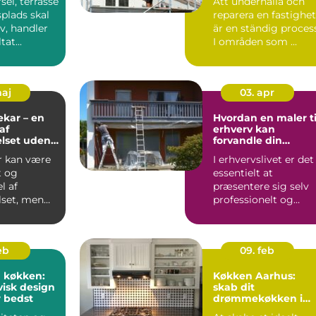
sel, terrasse
Att underhålla och
splads skal
reparera en fastighet
iv, handler
är en ständig proces
at...
I områden som ...
maj
03. apr
kar – en
Hvordan en maler ti
af
erhverv kan
lset uden
forvandle din
ng
virksomhed
r kan være
I erhvervslivet er det
t og
essentielt at
l af
præsentere sig selv
set, men
professionelt og
 mister
effektivt. En veludf...
eb
09. feb
 køkken:
Køkken Aarhus:
isk design
skab dit
r bedst
drømmekøkken i
hjertet af Jylland