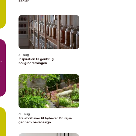
parker
31. aug
Inspiration til genbrug i
boligindretningen
,
30. aug
Fra slotshaver til byhaver: En rejse
gennem havedesign