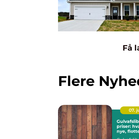
Få l
Flere Nyhe
07. 
Gulvafsli
priser: h
nye, flot