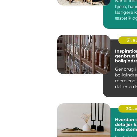
Når vi ind
hjem, hand
længere 
æstetik o
&n...
31. 
Inspiration
genbrug 
boligindr
Genbrug i
boligindr
mere end 
det er en 
bæredygti
30. 
Hvordan 
detaljer 
hele stem
dit hjem