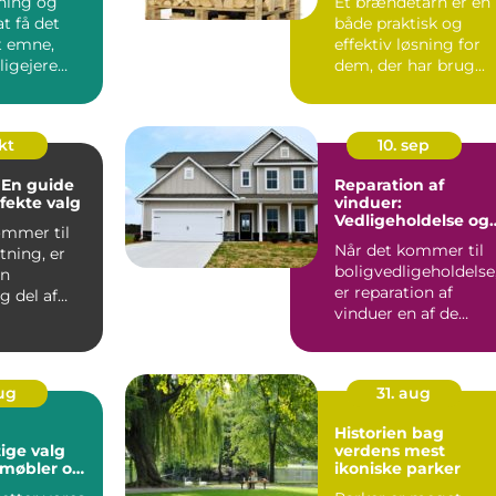
bning og
Et brændetårn er en
at få det
både praktisk og
et emne,
effektiv løsning for
igejere
dem, der har brug...
 ...
okt
10. sep
 En guide
Reparation af
rfekte valg
vinduer:
Vedligeholdelse og
ommer til
forlængelse af
Når det kommer til
tning, er
levetid
boligvedligeholdelse
en
er reparation af
g del af
vinduer en af de
. De tje...
opgaver, der ofte b...
aug
31. aug
Historien bag
ige valg
verdens mest
 møbler og
ikoniske parker