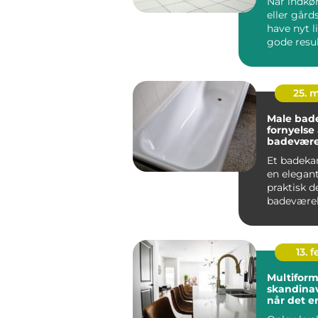
Når indkør
eller gård
have nyt l
gode result
25. 
Male bade
fornyelse 
badevære
udskiftni
Et badeka
en elegan
praktisk de
badeværel
med tiden
det...
13. f
Multiform
skandinav
når det e