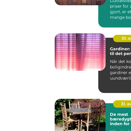
Gulvafsli
priser for 
gjort, er 
mange bol
undersøger,
01. 
Gardiner:
til det pe
Når det k
boligindre
gardiner 
uundværli
ethvert rum
31. 
De mest
bæredygt
inden for
tekstiler